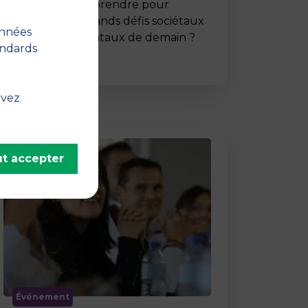
Comment entreprendre pour
répondre aux grands défis sociétaux
onnées
et environnementaux de demain ?
andards
C’est …
uvez
t accepter
Événement