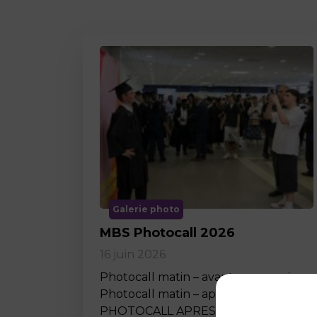
Galerie photo
MBS Photocall 2026
16 juin 2026
Photocall matin – avant ceremonie
Photocall matin – apres ceremonie
PHOTOCALL APRES MIDI…