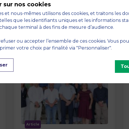
r sur nos cookies
La semaine dernière, le campus de
s et nous-mêmes utilisons des cookies, et traitons les d
MBS School of Business a ouvert ses
telles que les identifiants uniques et les informations st
portes aux jurys des Trophées …
chaque terminal à des fins de mesure d’audience.
efuser ou accepter l’ensemble de ces cookies. Vous po
imer votre choix par finalité via "Personnaliser".
ser
Tou
Article