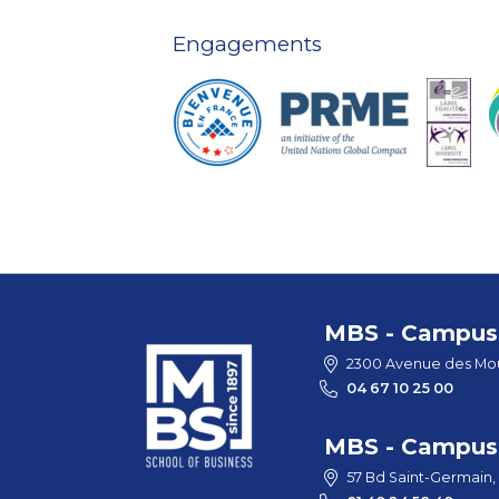
Engagements
MBS - Campus 
2300 Avenue des Mou
04 67 10 25 00
MBS - Campus 
57 Bd Saint-Germain,