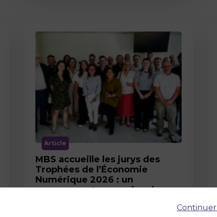
Article
MBS accueille les jurys des
Trophées de l’Économie
Numérique 2026 : un
engagement au service de
l’innovation en occitanie
Continuer
12 juin 2026