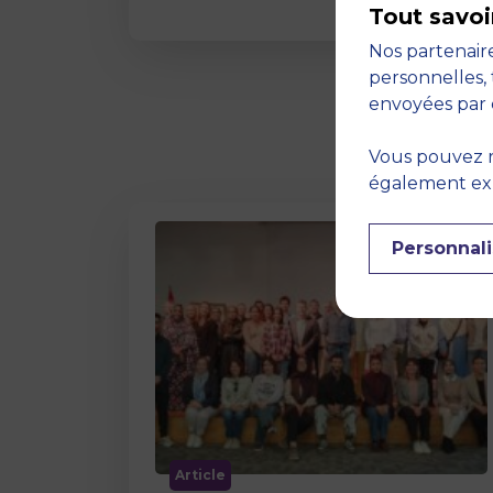
Tout savoi
Nos partenaire
personnelles, 
envoyées par 
Vous pouvez r
également expr
Personnali
Article