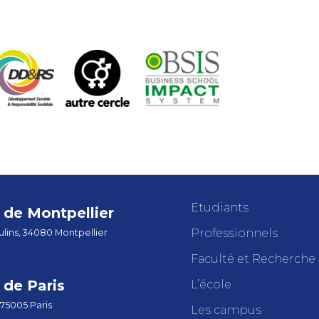
Etudiants
de Montpellier
Professionnels
lins, 34080 Montpellier
Faculté et Recherche
de Paris
L’école
 75005 Paris
Les campus