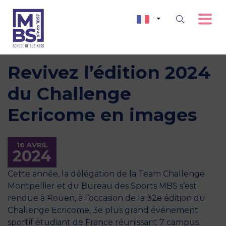
Revivez l’édition 2024
du Challenge
Ecricome en images
16 AVRIL
2024
Cette année, la délégation de la Team Challenge
Montpellier et du Bureau des Sports MBS s’est
rendue à Rouen, à l’occasion de la 32e édition du
Challenge Ecricome, 3e plus grand événement
sportif étudiant de France réunissant 7 campus.