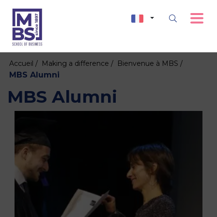
Accueil /
Making a difference /
Bienvenue à MBS /
MBS Alumni
MBS Alumni