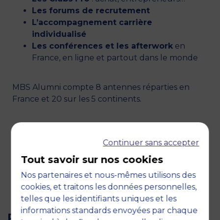
Les forums de recrutement
L’accompagnement carrière
individualisé
Les conférences et les afterwork
en
France, en ligne et partout dans le monde
MBS Alumni compte 8 antennes réparties en
France et 20 sur les 5 continents.
VISITEZ LE SITE DE MBS ALUMNI
Continuer sans accepter
Liens réseaux sociaux
Tout savoir sur nos cookies
Nos partenaires et nous-mêmes utilisons des
Linkedin
cookies, et traitons les données personnelles,
Facebook
telles que les identifiants uniques et les
Twitter
informations standards envoyées par chaque
POUR ALLER PLUS LOIN...