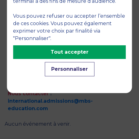
terminal à des fins de mesure d’audience.
email.
Si nos programmes vous intéressent, nous
Vous pouvez refuser ou accepter l’ensemble
vous conseillons de cocher cette case. Vous
de ces cookies. Vous pouvez également
recevrez ainsi des informations par exemple
exprimer votre choix par finalité via
sur les dates de concours, journées portes
"Personnaliser".
ouvertes et salons.
Tout accepter
Personnaliser
Nous contacter
:
international.admissions@mbs-
education.com
Aucun événement à venir.