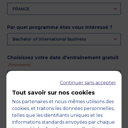
FRANCE
Par quel programme êtes vous intéressé ?
Bachelor of International Business
Choisissez votre date d'entrainement gratuit
(Nécessaire)
Mardi 21 avril 2026 @ 18h30 (session en français)
Continuer sans accepter
Tout savoir sur nos cookies
RGPD
Je souhaite recevoir les informations
Nos partenaires et nous-mêmes utilisons des
utiles sur les programmes, concours et
cookies, et traitons les données personnelles,
actualités de MBS. Je pourrai me
telles que les identifiants uniques et les
désinscrire à tout moment via un lien de
informations standards envoyées par chaque
désinscription inséré en bas de chaque