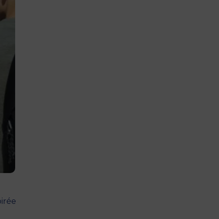
irée
e