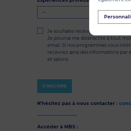
Expériences professionnelles (altern
–
Personnali
RGPD
Je souhaite recevoir les informatio
Je pourrai me désinscrire à tout mo
email. Si nos programmes vous intér
recevrez ainsi des informations par
et salons.
N’hésitez pas à nous contacter :
con
————————–
Accéder à MBS :