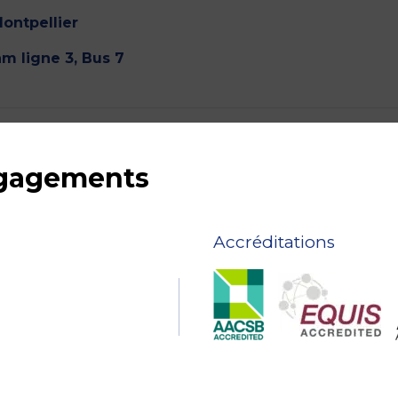
ontpellier
am ligne 3, Bus 7
ngagements
Accréditations