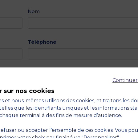
Nom
Téléphone
ssaire)
Continuer
r sur nos cookies
s et nous-mêmes utilisons des cookies, et traitons les d
cessaire)
telles que les identifiants uniques et les informations st
chaque terminal à des fins de mesure d’audience.
efuser ou accepter l’ensemble de ces cookies. Vous po
imer votre choix par finalité via "Personnaliser".