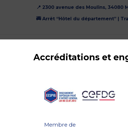
📍 2300 avenue des Moulins, 34080 M
🚎 Arrêt “Hôtel du département” | Tr
Accréditations et e
Membre de