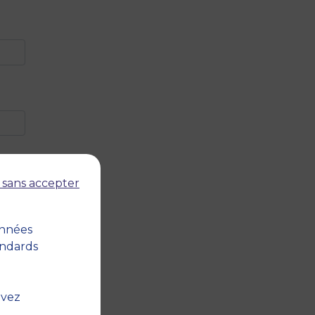
 sans accepter
onnées
andards
uvez