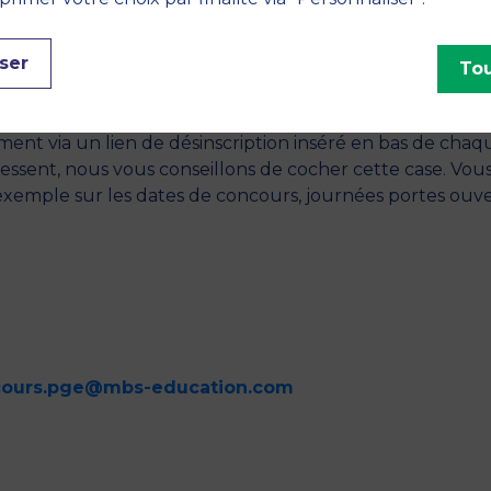
ance inclus)
ser
Tou
ns utiles sur les programmes, concours et actualités de M
ment via un lien de désinscription inséré en bas de chaq
essent, nous vous conseillons de cocher cette case. Vou
 exemple sur les dates de concours, journées portes ouv
cours.pge@mbs-education.com