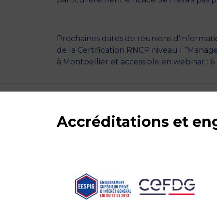
Prochaines dates de réunions d’informat
de la Certification RNCP niveau I “Manag
à Montpellier et accessible en webinar : 6 avr
Accréditations et e