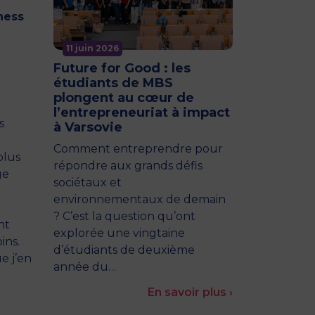
ness
11 juin 2026
Future for Good : les
étudiants de MBS
plongent au cœur de
l’entrepreneuriat à impact
s
à Varsovie
Comment entreprendre pour
plus
répondre aux grands défis
ge
sociétaux et
environnementaux de demain
? C’est la question qu’ont
nt
explorée une vingtaine
ins.
d’étudiants de deuxième
e j’en
année du…
En savoir plus ›