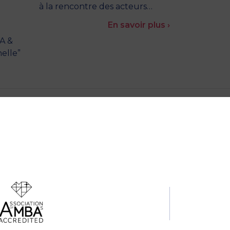
à la rencontre des acteurs…
En savoir plus ›
A &
elle”