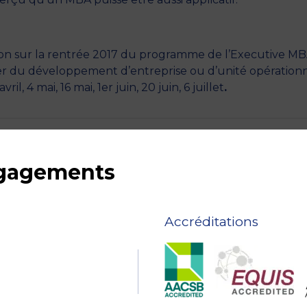
ion sur la rentrée 2017 du programme de l’Executive MB
er du développement d’entreprise ou d’unité opérationn
il, 4 mai, 16 mai, 1er juin, 20 juin, 6 juillet
.
ngagements
Accréditations