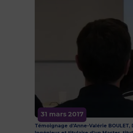
31 mars
2017
Témoignage d’Anne-Valérie BOULET, Di
Ingénieur et titulaire d’un Master, tit