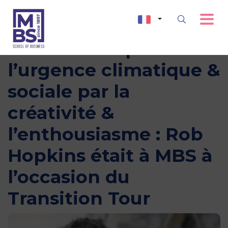
Comment répondre à
l’urgence climatique &
sociale par la
créativité &
l’enthousiasme : Rob
Hopkins était à MBS à
l’occasion du
Transition Tour