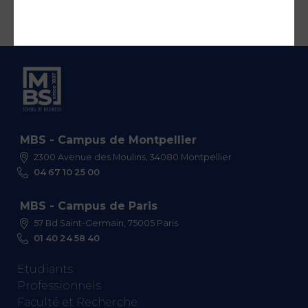
MBS - Campus de Montpellier
2300 Avenue des Moulins, 34080 Montpellier
04 67 10 25 00
MBS - Campus de Paris
57 Bd Saint-Germain, 75005 Paris
01 40 24 58 40
Etudiants
Professionnels
Faculté et Recherche