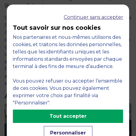
Business School.
Continuer sans accepter
Si la RSE fait partie de l’ADN de Montpellier Business
School depuis de nombreuses années, l’école a
Tout savoir sur nos cookies
depuis quelques mois chercher à amener
Nos partenaires et nous-mêmes utilisons des
davantage
le jeu dans sa pédagogie.
La gamification
cookies, et traitons les données personnelles,
des enseignements regroupe un spectre large
telles que les identifiants uniques et les
d’exercice : de l’escape game interculturel au
informations standards envoyées par chaque
serious game de création d’entreprise, les
terminal à des fins de mesure d’audience.
Professeurs et le Learning Center de MBS testent
aujourd’hui de plus en plus de méthode pour
Vous pouvez refuser ou accepter l’ensemble
stimuler la créativité des managers de demain.
de ces cookies. Vous pouvez également
ARTICLES LIÉS
exprimer votre choix par finalité via
"Personnaliser".
Tout accepter
Personnaliser