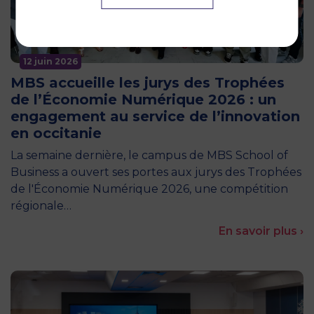
12 juin 2026
MBS accueille les jurys des Trophées
de l’Économie Numérique 2026 : un
engagement au service de l’innovation
en occitanie
La semaine dernière, le campus de MBS School of
Business a ouvert ses portes aux jurys des Trophées
de l'Économie Numérique 2026, une compétition
régionale…
En savoir plus ›