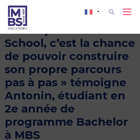
« Montpellier Business
School, c’est la chance
de pouvoir construire
son propre parcours
pas à pas » témoigne
Antonin, étudiant en
2e année de
programme Bachelor
à MBS