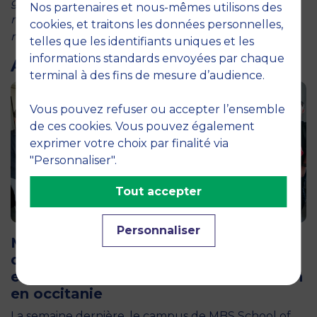
globale ! Ensemble, nous pouvons faire changer les
Nos partenaires et nous-mêmes utilisons des
mentalités et les comportements car après tout,
cookies, et traitons les données personnelles,
nous avons « ce talent d’être différent » !
telles que les identifiants uniques et les
informations standards envoyées par chaque
ARTICLES LIÉS
terminal à des fins de mesure d’audience.
Vous pouvez refuser ou accepter l’ensemble
de ces cookies. Vous pouvez également
exprimer votre choix par finalité via
"Personnaliser".
Tout accepter
12 juin 2026
Personnaliser
MBS accueille les jurys des Trophées
de l’Économie Numérique 2026 : un
engagement au service de l’innovation
en occitanie
La semaine dernière, le campus de MBS School of