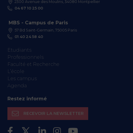
2300 Avenue des Moulins, 34080 Montpellier
04 67 10 25 00
MBS - Campus de Paris
57 Bd Saint-Germain, 75005 Paris
01 40 24 58 40
Etudiants
Professionnels
Faculté et Recherche
L’école
Les campus
Agenda
Restez informé
RECEVOIR LA NEWSLETTER