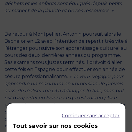
déchets et les enfants sont éduqués depuis petits
au respect de la planète et de ses ressources. »
De retour à Montpellier, Antonin poursuit alors le
Bachelor en L2 avec l’intention de repartir très vite à
l’étranger poursuivre son apprentissage culturel au
cours des deux dernières années du programme.
Ses examens tous justes terminés, il prévoit d’aller
cette fois en Espagne pour effectuer son année de
césure professionnalisante.
« Je veux voyager pour
apprendre un maximum en immersion. Je prévois
aussi de réaliser ma L3 à l’étranger. In fine, mon but
est d’importer en France ce qui est mis en place
ailleurs dans le monde pour protéger notre planète
et qui fonctionne. Et pourquoi pas, avec l’appui
Continuer sans accepter
d’autres étudiants ou diplômés de MBS puisque
Tout savoir sur nos cookies
nous sommes tous sensibilisés à la responsabilité