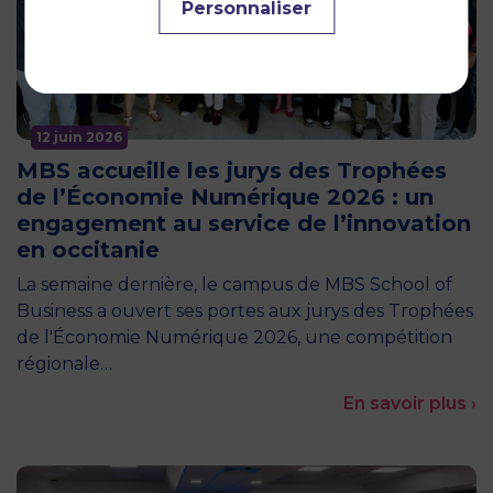
Personnaliser
12 juin 2026
MBS accueille les jurys des Trophées
de l’Économie Numérique 2026 : un
engagement au service de l’innovation
en occitanie
La semaine dernière, le campus de MBS School of
Business a ouvert ses portes aux jurys des Trophées
de l'Économie Numérique 2026, une compétition
régionale…
En savoir plus ›