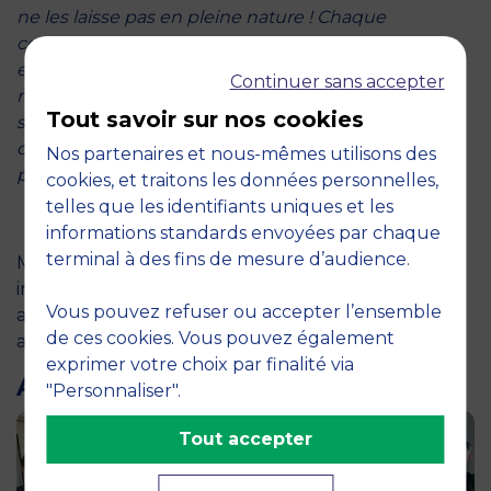
ne les laisse pas en pleine nature ! Chaque
coordinatrice a son périmètre. Elle conseille, guide
et accompagne les étudiants pour leur garantir le
Continuer sans accepter
meilleur choix possible et le vivre jusqu’au bout en
Tout savoir sur nos cookies
sachant le valoriser dans le cadre d’un parcours ou
d’un projet professionnel, voire d’ambitions
Nos partenaires et nous-mêmes utilisons des
personnelles. »
cookies, et traitons les données personnelles,
telles que les identifiants uniques et les
informations standards envoyées par chaque
terminal à des fins de mesure d’audience.
MBS remercie toute l’équipe des programmes
internationaux au service des étudiants expatriés
Vous pouvez refuser ou accepter l’ensemble
académiquement et souhaite une bonne
de ces cookies. Vous pouvez également
affectation 2017 à la promotion de 1ère année !
exprimer votre choix par finalité via
ARTICLES LIÉS
"Personnaliser".
Tout accepter