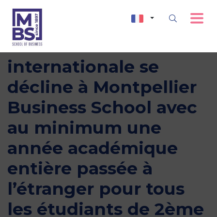
L’ouverture
internationale se
décline à Montpellier
Business School avec
au minimum une
année académique
entière passée à
l’étranger pour tous
les étudiants de 2ème