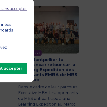
 sans accepter
orce
onnées
e,
andards
e
uvez
11 juin 2026
From Montpellier to
Casablanca : retour sur la
t accepter
Learning Expedition des
apprenants EMBA de MBS
au Maroc
Dans le cadre de leur parcours
Executive MBA, les apprenants
de MBS ont participé à une
Learning Expedition au Maroc,