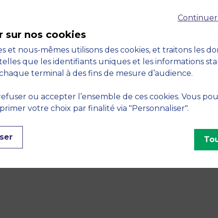
ARNE LA FORCE DE MBS
Continuer
e Faculty Workshop illustre parfaitement ce qui fait la f
r sur nos cookies
auté engagée
et des rencontres qui marquent
s et nous-mêmes utilisons des cookies, et traitons les d
 le signe de la cohésion, de l’ambition et de l’excellenc
telles que les identifiants uniques et les informations st
s l’énergie et la motivation nécessaires pour entamer un
chaque terminal à des fins de mesure d’audience.
ts et en réussites.
efuser ou accepter l’ensemble de ces cookies. Vous po
imer votre choix par finalité via "Personnaliser".
ser
Tou