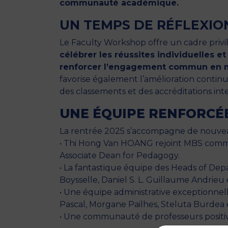
communauté académique.
UN TEMPS DE RÉFLEXIO
Le Faculty Workshop offre un cadre privil
célébrer les réussites individuelles et
renforcer l’engagement commun en m
favorise également l’amélioration contin
des classements et des accréditations int
UNE ÉQUIPE RENFORCÉ
La rentrée 2025 s’accompagne de nouveaux
• Thi Hong Van HOANG rejoint MBS comme
Associate Dean for Pedagogy.
• La fantastique équipe des Heads of Depa
Boysselle, Daniel S. L. Guillaume Andrie
• Une équipe administrative exceptionnell
Pascal, Morgane Pailhes, Steluta Burdea
• Une communauté de professeurs positive