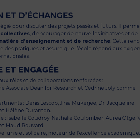
N ET D’ÉCHANGES
égié pour discuter des projets passés et futurs. Il perme
 collectives
, d’encourager de nouvelles initiatives et de
atière d’enseignement et de recherche
. Cette ren
ue des pratiques et assure que l’école répond aux exige
ernationales.
E ET ENGAGÉE
 rôles et de collaborations renforcées :
 Associate Dean for Research et Cédrine Joly comme
rtments : Denis Lescop, Jinia Mukerjee, Dr. Jacqueline
u et Hélène Duranton.
e : Isabelle Coudroy, Nathalie Coulombier, Aurea Otge, V
 et Maud Bouvard.
, unie et solidaire, moteur de l’excellence académique.