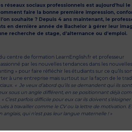
les réseaux sociaux professionnels est aujourd’hui le
s comment faire la bonne première impression, conf
 l’on souhaite ? Depuis 4 ans maintenant, le profess
ts en dernière année de Bachelor à gérer leur ima
’une recherche de stage, d’alternance ou d’emploi.
 du centre de formation LearnEnglish.fr et professeur
assionné par les nouvelles tendances dans les nouvelle
nting » pour faire réfléchir les étudiants sur ce qu’ils son
rter à une entreprise mais surtout sur la façon de le tra
ociaux.
« Je veux d’abord qu’ils se demandent qui ils sont
’eux sous un angle différent, en se positionnant déjà c
.
« C’est parfois difficile pour eux car ils doivent s’éloigner
itués à travailler comme le CV ou la lettre de motivation. E
en anglais, qui n’est pas leur langue maternelle ! »