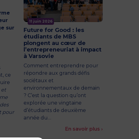
orme
eur
11 juin 2026
ge sur
Future for Good : les
étudiants de MBS
plongent au cœur de
l’entrepreneuriat à impact
à Varsovie
Comment entreprendre pour
s
répondre aux grands défis
t, ce
sociétaux et
duire
environnementaux de demain
 et
? C’est la question qu’ont
omme
explorée une vingtaine
 des
d’étudiants de deuxième
t pour
année du…
En savoir plus ›