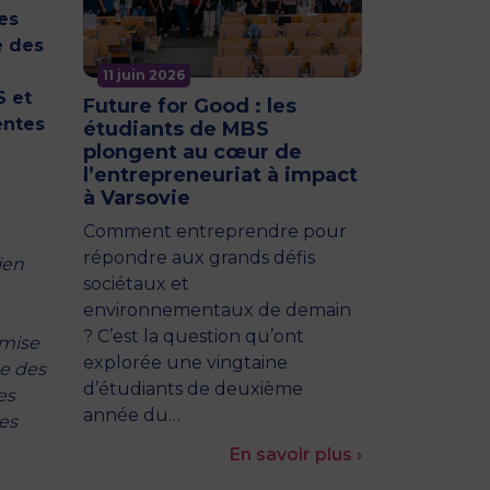
es
e des
11 juin 2026
S et
Future for Good : les
entes
étudiants de MBS
plongent au cœur de
l’entrepreneuriat à impact
à Varsovie
Comment entreprendre pour
répondre aux grands défis
ien
sociétaux et
environnementaux de demain
? C’est la question qu’ont
 mise
explorée une vingtaine
ge des
d’étudiants de deuxième
es
année du…
ces
En savoir plus ›