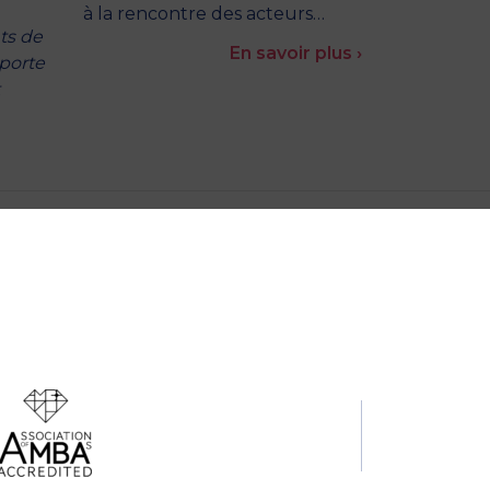
à la rencontre des acteurs…
ts de
En savoir plus ›
pporte