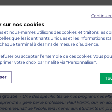
grammes MSc d’envergure internationale.
« Grâce aux écha
Continuer
s différentes et avec les enseignants chercheurs de MBS, 
ternationales, l’environnement d’apprentissage dans ces
r sur nos cookies
ielle dans le développement de la vision globale et de
s et nous-mêmes utilisons des cookies, et traitons les d
i sera amené à travailler dans des contextes culturels var
telles que les identifiants uniques et les informations st
ns s’en rendre compte des compétences qui seront
chaque terminal à des fins de mesure d’audience.
e : l’ouverture, la capacité d’adaptation et la remise en
plique M. Krupka.
« Cela commence déjà dans la vie de t
efuser ou accepter l’ensemble de ces cookies. Vous po
vent dès leur arrivée, apprendre à évoluer et à être auto
imer votre choix par finalité via "Personnaliser".
s ne connaissent pas forcément les codes. Nous les
ravers d’une orientation session».
ser
Tou
ais prêts pour entamer leur 2ème semestre qui compre
e groupe.
« Une des spécificités de nos programmes MS
prendre » géré par le professeur Paul Martin, qui, en ac
repreneuriat’ de l’école, fera mener aux étudiants un pro