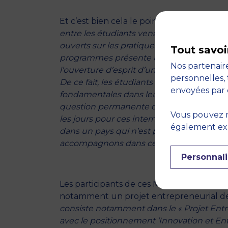
Et c’est bien cela le point fort des pro
entre les étudiants venant de nationalité
ouverts sur les pratiques managériales in
Tout savoi
programmes présente une richesse essent
Nos partenaire
l’ouverture d’esprit d’un futur manager qu
personnelles, 
De ce fait, les étudiants développent sa
envoyées par 
fondamentales dans leur vie professionnell
question permanente des pratiques. »
ex
Vous pouvez r
les jours pour ces internationaux qui doi
également expr
dans un pays qui n’est pas le leur dont il
accompagnons dans cette découverte au t
Personnali
Les participants de ces MSc sont désorm
notamment un projet entrepreneurial d
consiste notamment dans le « Projet Entre
avec le positionnement ‘Innovation et Ent