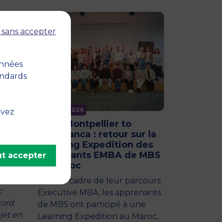
nges
 sans accepter
très
onnées
iés.
andards
ous
11 juin 2026
uvez
nome
From Montpellier to
Casablanca : retour sur la
Learning Expedition des
apprenants EMBA de MBS
t accepter
au Maroc
nd
Dans le cadre de leur parcours
c
Executive MBA, les apprenants
cord
de MBS ont participé à une
jet en
Learning Expedition au Maroc,