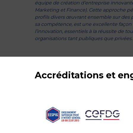
équipe de création d’entreprise innovante
Marketing et Finance). Cette approche pé
profils divers œuvrant ensemble sur des p
sa compétence, est une excellente façon de
l’innovation, essentiels à la réussite de to
organisations tant publiques que privées.
Accréditations et e