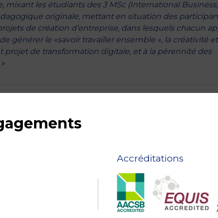
, mixant les étudiants des 3 MSc (International Business,
dagogique originale, mettant en situation des participan
rojets de création d’entreprise, dans lesquels chacun a
 générer le «savoir travailler ensemble », la créativité et
ut projet de transformation digitale, et à la pérennité des
 »
ngagements
Accréditations