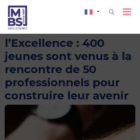
Les Entretiens de
l’Excellence : 400
jeunes sont venus à la
rencontre de 50
professionnels pour
construire leur avenir