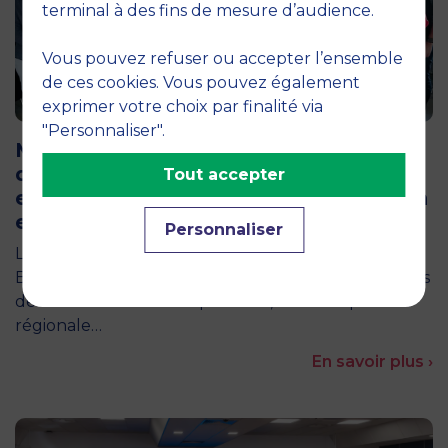
terminal à des fins de mesure d’audience.
Vous pouvez refuser ou accepter l’ensemble
de ces cookies. Vous pouvez également
exprimer votre choix par finalité via
12 juin 2026
"Personnaliser".
MBS accueille les jurys des Trophées
de l’Économie Numérique 2026 : un
Tout accepter
engagement au service de l’innovation
en occitanie
Personnaliser
La semaine dernière, le campus de MBS School of
Business a ouvert ses portes aux jurys des Trophées
de l'Économie Numérique 2026, une compétition
régionale…
En savoir plus ›