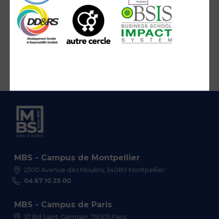
MBS - Campus de Montpellier
2300 Avenue des Moulins, 34080 Montpellier
04 67 10 25 00
MBS - Campus de Paris
57 Bd Saint-Germain, 75005 Paris