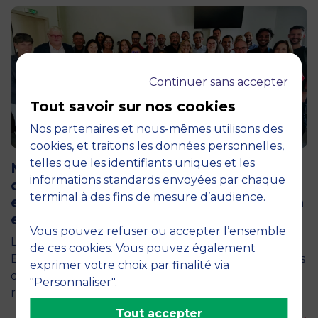
Continuer sans accepter
Tout savoir sur nos cookies
Nos partenaires et nous-mêmes utilisons des
cookies, et traitons les données personnelles,
12 juin 2026
telles que les identifiants uniques et les
MBS accueille les jurys des Trophées
informations standards envoyées par chaque
de l’Économie Numérique 2026 : un
terminal à des fins de mesure d’audience.
engagement au service de l’innovation
en occitanie
Vous pouvez refuser ou accepter l’ensemble
La semaine dernière, le campus de MBS School of
de ces cookies. Vous pouvez également
Business a ouvert ses portes aux jurys des Trophées
exprimer votre choix par finalité via
de l'Économie Numérique 2026, une compétition
"Personnaliser".
régionale…
Tout accepter