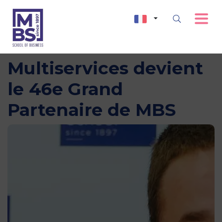
DERICHEBOURG
Multiservices devient
le 46e Grand
Partenaire de MBS