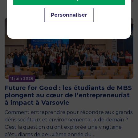
En savoir plus ›
Personnaliser
11 juin 2026
Future for Good : les étudiants de MBS
plongent au cœur de l’entrepreneuriat
à impact à Varsovie
Comment entreprendre pour répondre aux grands
défis sociétaux et environnementaux de demain ?
C’est la question qu’ont explorée une vingtaine
d’étudiants de deuxième année du…