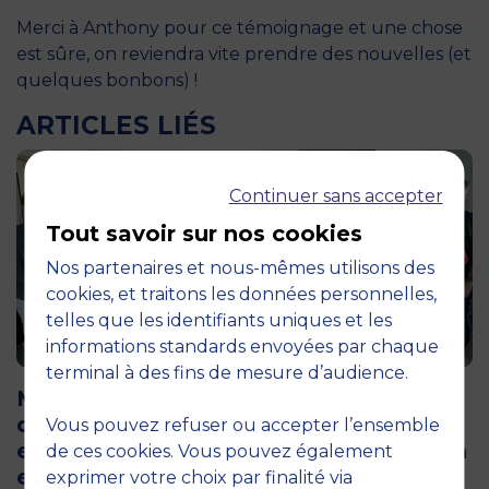
Merci à Anthony pour ce témoignage et une chose
est sûre, on reviendra vite prendre des nouvelles (et
quelques bonbons) !
ARTICLES LIÉS
Continuer sans accepter
Tout savoir sur nos cookies
Nos partenaires et nous-mêmes utilisons des
cookies, et traitons les données personnelles,
telles que les identifiants uniques et les
informations standards envoyées par chaque
12 juin 2026
terminal à des fins de mesure d’audience.
MBS accueille les jurys des Trophées
de l’Économie Numérique 2026 : un
Vous pouvez refuser ou accepter l’ensemble
engagement au service de l’innovation
de ces cookies. Vous pouvez également
en occitanie
exprimer votre choix par finalité via