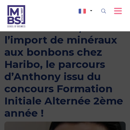
En alternance, de
l’import de minéraux
aux bonbons chez
Haribo, le parcours
d’Anthony issu du
concours Formation
Initiale Alternée 2ème
année !