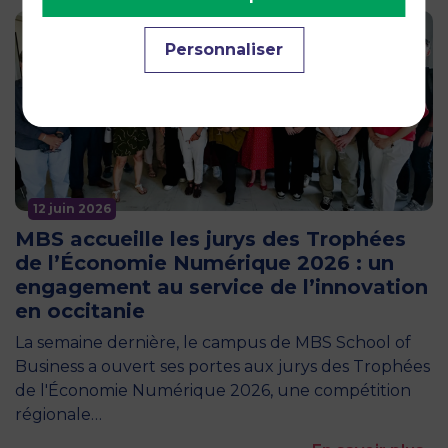
Personnaliser
12 juin 2026
MBS accueille les jurys des Trophées
de l’Économie Numérique 2026 : un
engagement au service de l’innovation
en occitanie
La semaine dernière, le campus de MBS School of
Business a ouvert ses portes aux jurys des Trophées
de l'Économie Numérique 2026, une compétition
régionale…