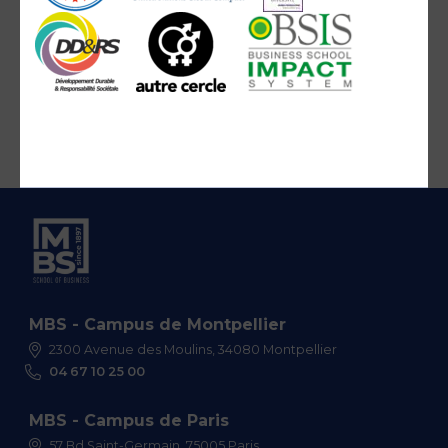
MBS - Campus de Montpellier
2300 Avenue des Moulins, 34080 Montpellier
04 67 10 25 00
MBS - Campus de Paris
57 Bd Saint-Germain, 75005 Paris