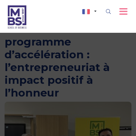
4e édition du
programme
d’accélération :
l’entrepreneuriat à
impact positif à
l’honneur