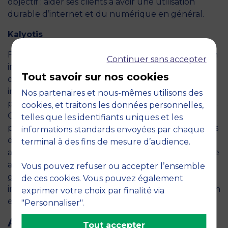
objectif : aider ses clients à avoir une utilisation
durable d’internet et du numérique en général.
Kalyotis
Fondatrice de Kalyotis, Andréa Diot est diplômée en
Continuer sans accepter
ingénierie de la santé. Avec Kalyotis elle
Tout savoir sur nos cookies
commercialise des compléments alimentaires
innovants, aux actifs naturels et à l’efficacité
Nos partenaires et nous-mêmes utilisons des
prouvée scientifiquement, sous forme de gummies.
cookies, et traitons les données personnelles,
Orientée sur des segments santé, elle est la
telles que les identifiants uniques et les
première marque à proposer des gummies pour les
informations standards envoyées par chaque
douleurs articulaires à base d’harpagophytum,
terminal à des fins de mesure d’audience.
acide hyaluronique et minéraux. Kalyotis développe
actuellement une toute nouvelle gamme de
Vous pouvez refuser ou accepter l’ensemble
gummies, avec des propositions toujours plus
de ces cookies. Vous pouvez également
innovantes et audacieuses pour un marché en plein
exprimer votre choix par finalité via
essor.
"Personnaliser".
ARTICLES LIÉS
Tout accepter