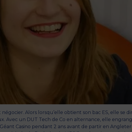
négocier. Alors lorsqu’elle obtient son bac ES, elle se di
aux. Avec un DUT Tech de Co en alternance, elle engran
éant Casino pendant 2 ans avant de partir en Angleter