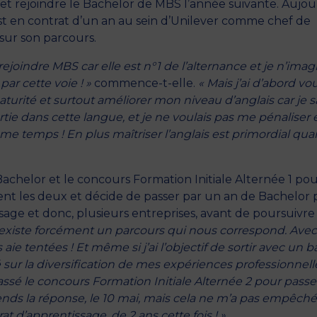
 et rejoindre le Bachelor de MBS l’année suivante. Aujou
t en contrat d’un an au sein d’Unilever comme chef de
sur son parcours.
ejoindre MBS car elle est n°1 de l’alternance et je n’imag
r cette voie ! »
commence-t-elle.
« Mais j’ai d’abord vo
turité et surtout améliorer mon niveau d’anglais car je s
tie dans cette langue, et je ne voulais pas me pénaliser 
ême temps ! En plus maîtriser l’anglais est primordial qu
 Bachelor et le concours Formation Initiale Alternée 1 pou
ent les deux et décide de passer par un an de Bachelor
ssage et donc, plusieurs entreprises, avant de poursuivre
il existe forcément un parcours qui nous correspond. Ave
s aie tentées ! Et même si j’ai l’objectif de sortir avec un b
ité sur la diversification de mes expériences professionnell
ssé le concours Formation Initiale Alternée 2 pour passe
ds la réponse, le 10 mai, mais cela ne m’a pas empêché
d’apprentissage, de 2 ans cette fois ! »