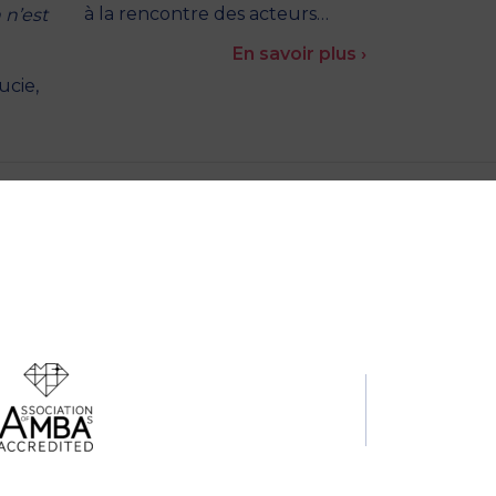
à la rencontre des acteurs…
 n’est
En savoir plus ›
ucie,