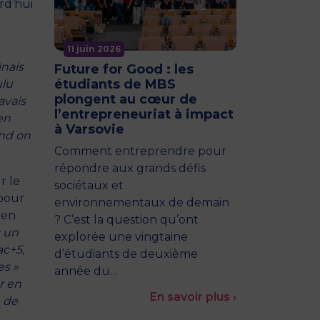
rd’hui
11 juin 2026
inais
Future for Good : les
étudiants de MBS
ulu
plongent au cœur de
avais
l’entrepreneuriat à impact
en
à Varsovie
and on
Comment entreprendre pour
répondre aux grands défis
r le
sociétaux et
 pour
environnementaux de demain
 en
? C’est la question qu’ont
c un
explorée une vingtaine
ac+5,
d’étudiants de deuxième
es »
année du…
r en
En savoir plus ›
 de