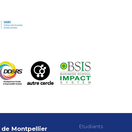
Etudiants
de Montpellier