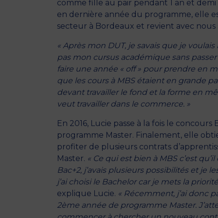
comme fille au pair pendant 1 an et demi
en dernière année du programme, elle es
secteur à Bordeaux et revient avec nous 
« Après mon DUT, je savais que je voulais r
pas mon cursus académique sans passer pa
faire une année « off » pour prendre en ma
que les cours à MBS étaient en grande par
devant travailler le fond et la forme en m
veut travailler dans le commerce. »
En 2016, Lucie passe à la fois le concours
programme Master. Finalement, elle obti
profiter de plusieurs contrats d’apprenti
Master.
« Ce qui est bien à MBS c’est qu’
Bac+2, j’avais plusieurs possibilités et je le
j’ai choisi le Bachelor car je mets la prior
explique Lucie.
« Récemment, j’ai donc pa
2ème année de programme Master. J’atten
commencer à chercher un nouveau contrat 