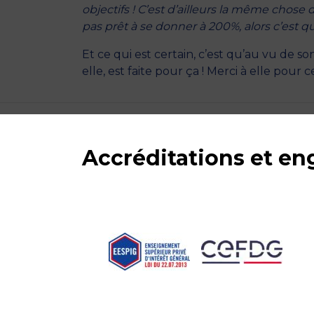
objectifs ! C’est d’ailleurs la même chose
pas prêt à se donner à 200%, alors c’est q
Et ce qui est certain, c’est qu’au vu de
elle, est faite pour ça ! Merci à elle pour
Accréditations et e