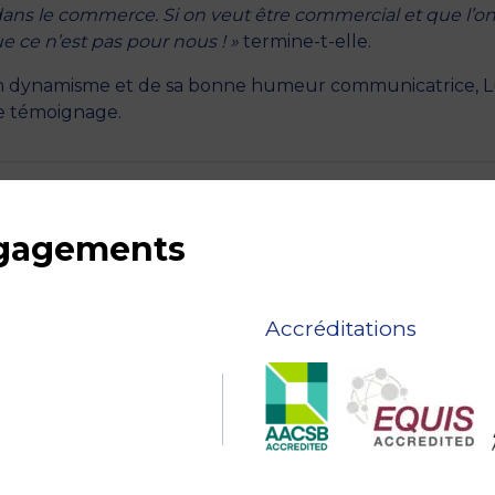
 dans le commerce. Si on veut être commercial et que l’on
ue ce n’est pas pour nous ! »
termine-t-elle.
 son dynamisme et de sa bonne humeur communicatrice, L
 ce témoignage.
ngagements
Accréditations