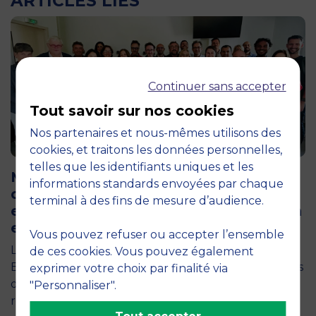
ARTICLES LIÉS
Continuer sans accepter
Tout savoir sur nos cookies
Nos partenaires et nous-mêmes utilisons des
cookies, et traitons les données personnelles,
12 juin 2026
telles que les identifiants uniques et les
MBS accueille les jurys des Trophées
informations standards envoyées par chaque
de l’Économie Numérique 2026 : un
terminal à des fins de mesure d’audience.
engagement au service de l’innovation
en occitanie
Vous pouvez refuser ou accepter l’ensemble
La semaine dernière, le campus de MBS School of
de ces cookies. Vous pouvez également
Business a ouvert ses portes aux jurys des Trophées
exprimer votre choix par finalité via
de l'Économie Numérique 2026, une compétition
"Personnaliser".
régionale…