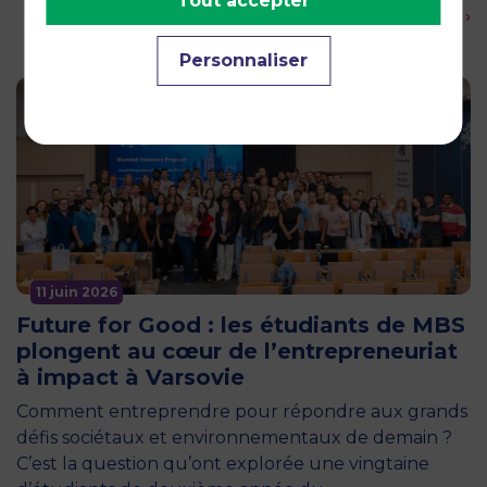
Tout accepter
En savoir plus ›
Personnaliser
11 juin 2026
Future for Good : les étudiants de MBS
plongent au cœur de l’entrepreneuriat
à impact à Varsovie
Comment entreprendre pour répondre aux grands
défis sociétaux et environnementaux de demain ?
C’est la question qu’ont explorée une vingtaine