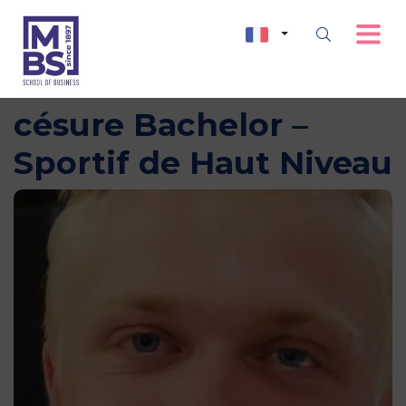
Maxime – année de
césure Bachelor –
Sportif de Haut Niveau