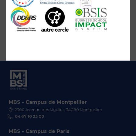
MBS - Campus de Montpellier
2300 Avenue des Moulins, 34080 Montpellier
04 67 10 25 00
MBS - Campus de Paris