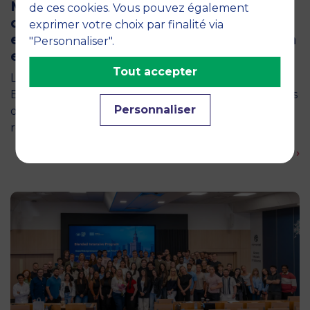
MBS accueille les jurys des Trophées
de ces cookies. Vous pouvez également
de l’Économie Numérique 2026 : un
exprimer votre choix par finalité via
engagement au service de l’innovation
"Personnaliser".
en occitanie
Tout accepter
La semaine dernière, le campus de MBS School of
Business a ouvert ses portes aux jurys des Trophées
Personnaliser
de l'Économie Numérique 2026, une compétition
régionale…
En savoir plus ›