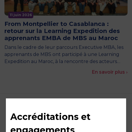
11 juin 2026
From Montpellier to Casablanca :
retour sur la Learning Expedition des
apprenants EMBA de MBS au Maroc
Dans le cadre de leur parcours Executive MBA, les
apprenants de MBS ont participé à une Learning
Expedition au Maroc, à la rencontre des acteurs…
En savoir plus ›
Accréditations et
engagements