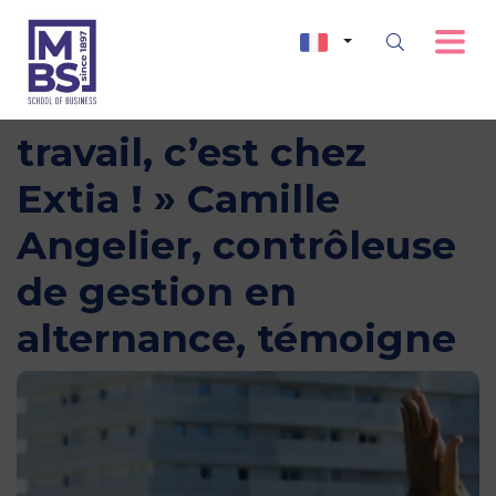
« Le bonheur au
travail, c’est chez
Extia ! » Camille
Angelier, contrôleuse
de gestion en
alternance, témoigne