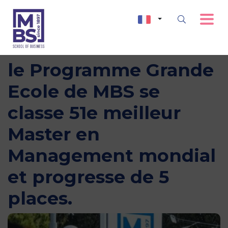
Financial Times 2023 :
le Programme Grande
Ecole de MBS se
classe 51e meilleur
Master en
Management mondial
et progresse de 5
places.