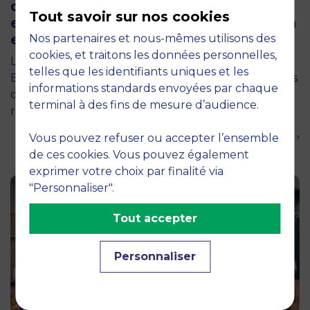
de l’Économie Numérique 2026 : un
Tout savoir sur nos cookies
engagement au service de l’innovation
en occitanie
Nos partenaires et nous-mêmes utilisons des
cookies, et traitons les données personnelles,
La semaine dernière, le campus de MBS School of
telles que les identifiants uniques et les
Business a ouvert ses portes aux jurys des Trophées
informations standards envoyées par chaque
de l'Économie Numérique 2026, une compétition
terminal à des fins de mesure d’audience.
régionale…
En savoir plus ›
Vous pouvez refuser ou accepter l’ensemble
de ces cookies. Vous pouvez également
exprimer votre choix par finalité via
"Personnaliser".
Tout accepter
Personnaliser