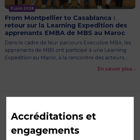
11 juin 2026
From Montpellier to Casablanca :
retour sur la Learning Expedition des
apprenants EMBA de MBS au Maroc
Dans le cadre de leur parcours Executive MBA, les
apprenants de MBS ont participé à une Learning
Expedition au Maroc, à la rencontre des acteurs…
En savoir plus ›
Accréditations et
engagements