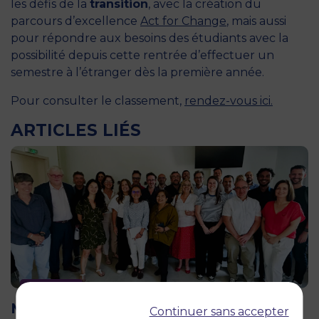
les défis de la
transition
, avec la création du
parcours d’excellence
Act for Change
,
mais aussi
pour répondre aux besoins des étudiants avec la
possibilité depuis cette rentrée d’effectuer un
semestre à l’étranger dès la première année.
Pour consulter le classement,
rendez-vous ici.
ARTICLES LIÉS
12 juin 2026
MBS accueille les jurys des Trophées
Continuer sans accepter