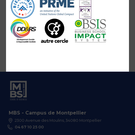
MBS - Campus de Montpellier
2300 Avenue des Moulins, 34080 Montpellier
04 67 10 25 00