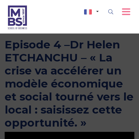
Episode 4 –Dr Helen
ETCHANCHU – « La
crise va accélérer un
modèle économique
et social tourné vers le
local : saisissez cette
opportunité. »