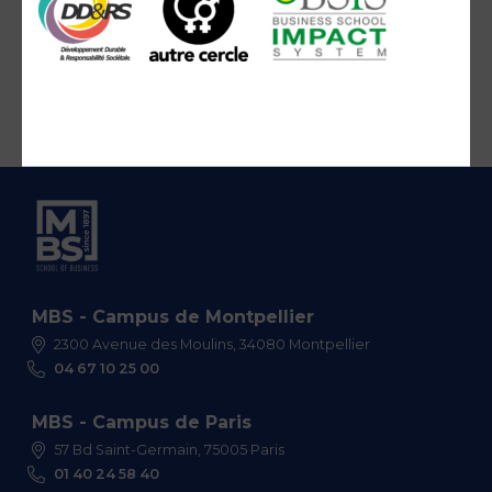
MBS - Campus de Montpellier
2300 Avenue des Moulins, 34080 Montpellier
04 67 10 25 00
MBS - Campus de Paris
57 Bd Saint-Germain, 75005 Paris
01 40 24 58 40