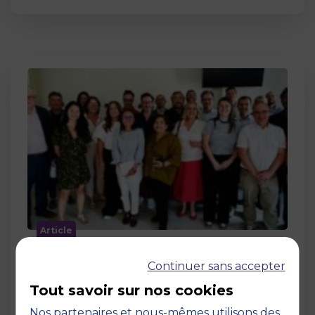
Article
MBS accueille les jurys des Trophées
Continuer sans accepter
de l’Économie Numérique 2026 : un
engagement au service de
Tout savoir sur nos cookies
l’innovation en occitanie
Nos partenaires et nous-mêmes utilisons des