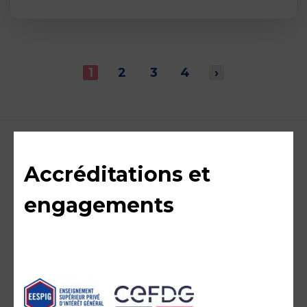
1
2
3
4
›
Accréditations et
engagements