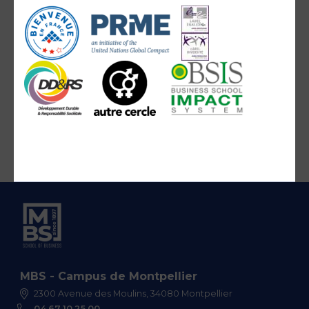
MBS - Campus de Montpellier
2300 Avenue des Moulins, 34080 Montpellier
04 67 10 25 00