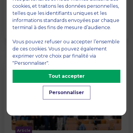
12 juin 2026
cookies, et traitons les données personnelles,
La semaine dernière, le campus de MBS
telles que les identifiants uniques et les
School of Business a ouvert ses portes aux
informations standards envoyées par chaque
jurys des Trophées …
terminal à des fins de mesure d’audience.
Vous pouvez refuser ou accepter l’ensemble
de ces cookies. Vous pouvez également
exprimer votre choix par finalité via
"Personnaliser".
Tout accepter
Personnaliser
Article