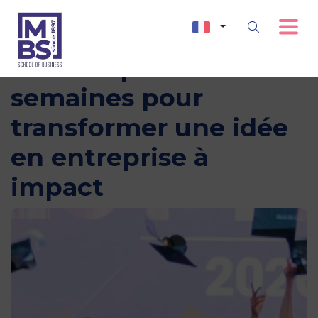
BEST Impact : 6
semaines pour
transformer une idée
en entreprise à
impact