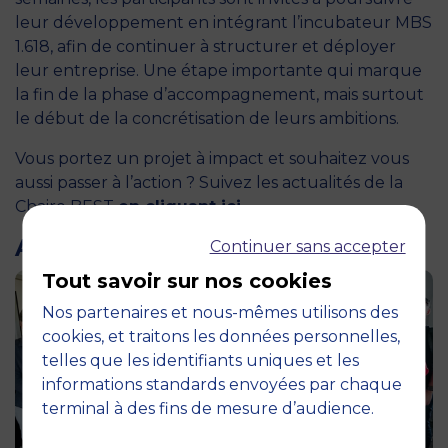
leur développement en intégrant l’incubateur MBS
1.618, afin de continuer à structurer et déployer
leur entreprise. Une étape importante qui marque
la fin de la phase d’accompagnement, mais surtout
le début de la concrétisation de leurs ambitions.
Vous portez un projet à impact et souhaitez vous
aussi passer à l’action ? Suivez les actualités de la
Chaire BEST
en cliquant ici
.
ARTICLES LIÉS
Continuer sans accepter
Tout savoir sur nos cookies
Nos partenaires et nous-mêmes utilisons des
cookies, et traitons les données personnelles,
telles que les identifiants uniques et les
informations standards envoyées par chaque
terminal à des fins de mesure d’audience.