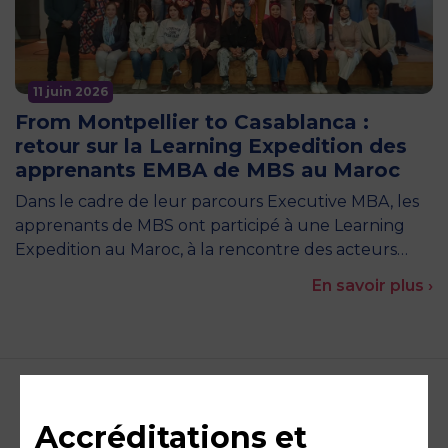
11 juin 2026
From Montpellier to Casablanca :
retour sur la Learning Expedition des
apprenants EMBA de MBS au Maroc
Dans le cadre de leur parcours Executive MBA, les
apprenants de MBS ont participé à une Learning
Expedition au Maroc, à la rencontre des acteurs…
En savoir plus ›
Accréditations et