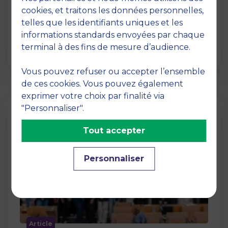
12 juin 2026
cookies, et traitons les données personnelles,
La semaine dernière, le campus de MBS
telles que les identifiants uniques et les
School of Business a ouvert ses portes aux
informations standards envoyées par chaque
jurys des Trophées …
terminal à des fins de mesure d’audience.
Vous pouvez refuser ou accepter l’ensemble
de ces cookies. Vous pouvez également
exprimer votre choix par finalité via
"Personnaliser".
Tout accepter
Personnaliser
Article