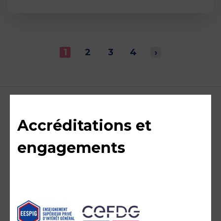
1
2
3
4
›
Accréditations et
engagements