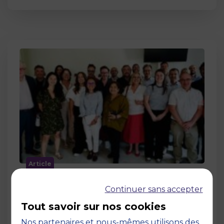
Article
MBS accueille les jurys des Trophées
Continuer sans accepter
de l’Économie Numérique 2026 : un
engagement au service de
Tout savoir sur nos cookies
l’innovation en occitanie
Nos partenaires et nous-mêmes utilisons des