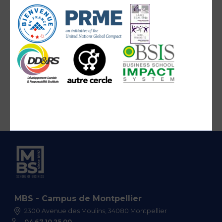
MBS - Campus de Montpellier
2300 Avenue des Moulins, 34080 Montpellier
04 67 10 25 00