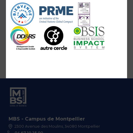
MBS - Campus de Montpellier
2300 Avenue des Moulins, 34080 Montpellier
04 67 10 25 00