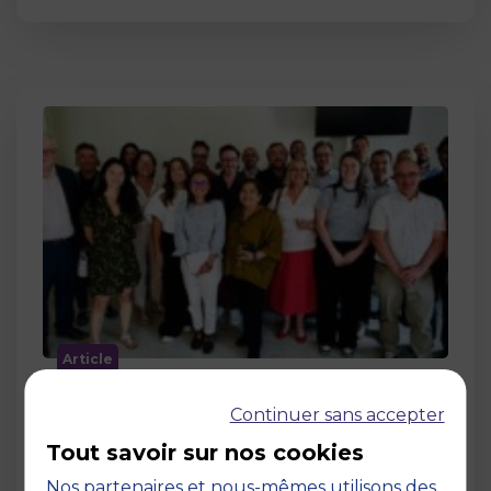
Article
MBS accueille les jurys des Trophées
Continuer sans accepter
de l’Économie Numérique 2026 : un
engagement au service de
Tout savoir sur nos cookies
l’innovation en occitanie
Nos partenaires et nous-mêmes utilisons des