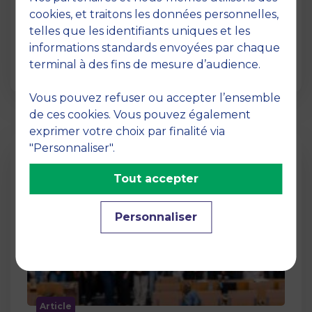
12 juin 2026
cookies, et traitons les données personnelles,
La semaine dernière, le campus de MBS
telles que les identifiants uniques et les
School of Business a ouvert ses portes aux
informations standards envoyées par chaque
jurys des Trophées …
terminal à des fins de mesure d’audience.
Vous pouvez refuser ou accepter l’ensemble
de ces cookies. Vous pouvez également
exprimer votre choix par finalité via
"Personnaliser".
Tout accepter
Personnaliser
Article