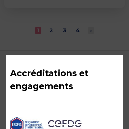
1
2
3
4
›
Accréditations et
engagements