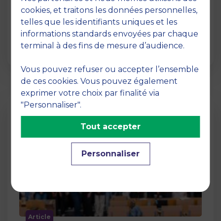
12 juin 2026
cookies, et traitons les données personnelles,
La semaine dernière, le campus de MBS
telles que les identifiants uniques et les
School of Business a ouvert ses portes aux
informations standards envoyées par chaque
jurys des Trophées …
terminal à des fins de mesure d’audience.
Vous pouvez refuser ou accepter l’ensemble
de ces cookies. Vous pouvez également
exprimer votre choix par finalité via
"Personnaliser".
Tout accepter
Personnaliser
Article