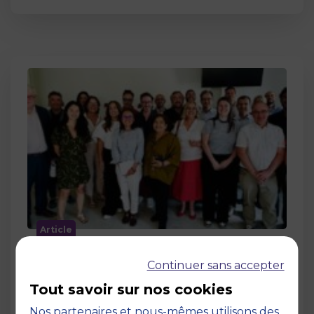
Article
MBS accueille les jurys des Trophées
Continuer sans accepter
de l’Économie Numérique 2026 : un
engagement au service de
Tout savoir sur nos cookies
l’innovation en occitanie
Nos partenaires et nous-mêmes utilisons des