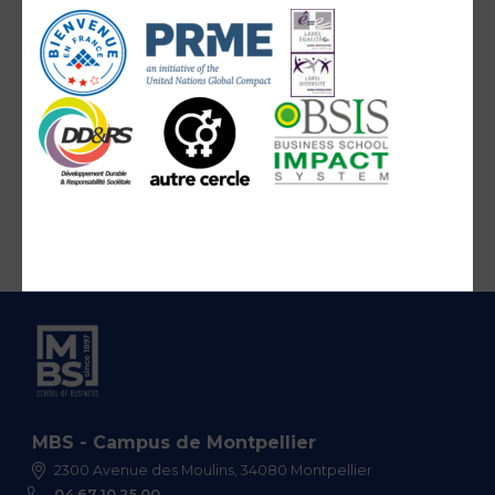
MBS - Campus de Montpellier
2300 Avenue des Moulins, 34080 Montpellier
04 67 10 25 00