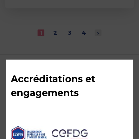
1
2
3
4
›
Accréditations et
engagements