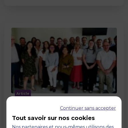
Article
MBS accueille les jurys des Trophées
Continuer sans accepter
de l’Économie Numérique 2026 : un
engagement au service de
Tout savoir sur nos cookies
l’innovation en occitanie
Nos partenaires et nous-mêmes utilisons des