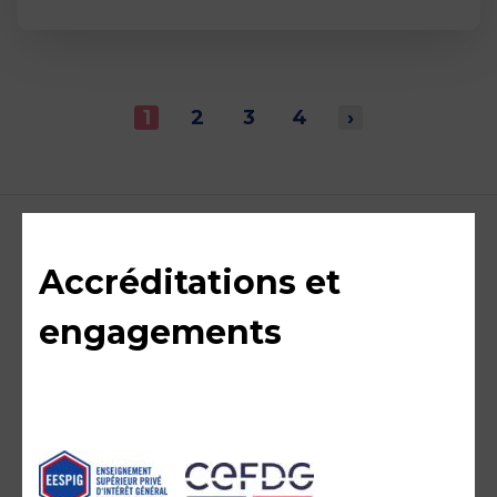
1
2
3
4
›
Accréditations et
engagements