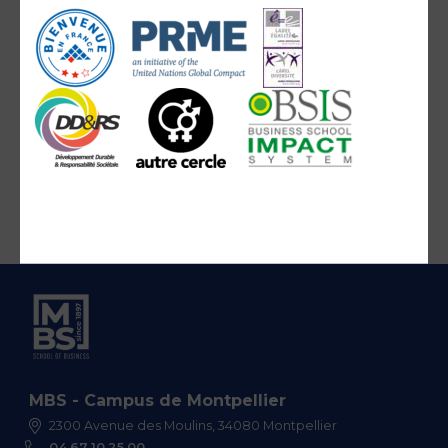
MBS - Campus de Montpellier
2300 Avenue des Moulins, 34080 Montpellier
04 67 10 25 00