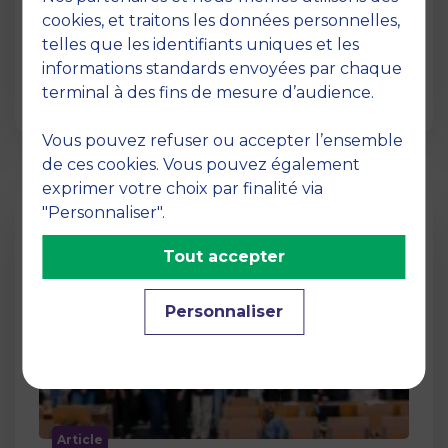
12 juin 2026
cookies, et traitons les données personnelles,
La semaine dernière, le campus de MBS
telles que les identifiants uniques et les
School of Business a ouvert ses portes aux
informations standards envoyées par chaque
jurys des Trophées …
terminal à des fins de mesure d’audience.
Vous pouvez refuser ou accepter l’ensemble
de ces cookies. Vous pouvez également
exprimer votre choix par finalité via
"Personnaliser".
Tout accepter
Personnaliser
Article