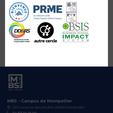
MBS - Campus de Montpellier
2300 Avenue des Moulins, 34080 Montpellier
04 67 10 25 00