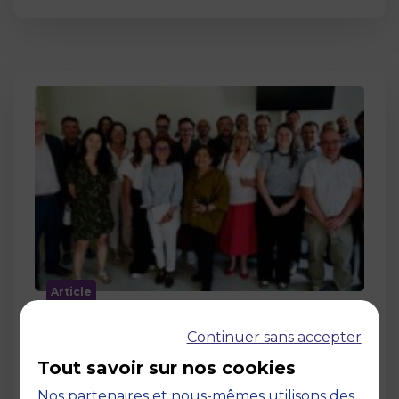
Article
MBS accueille les jurys des Trophées
Continuer sans accepter
de l’Économie Numérique 2026 : un
engagement au service de
Tout savoir sur nos cookies
l’innovation en occitanie
Nos partenaires et nous-mêmes utilisons des