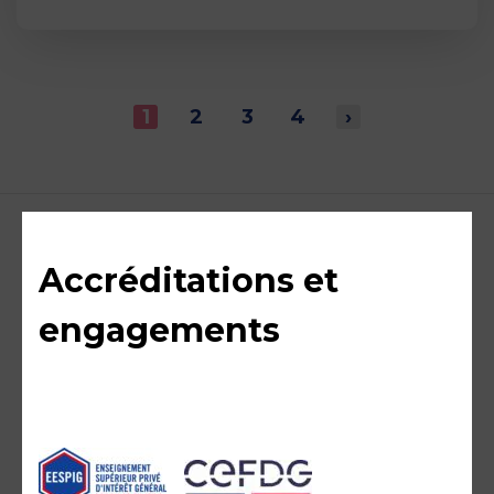
1
2
3
4
›
Accréditations et
engagements