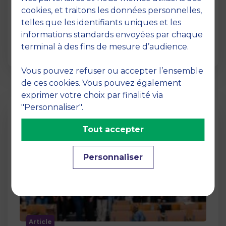
12 juin 2026
cookies, et traitons les données personnelles,
La semaine dernière, le campus de MBS
telles que les identifiants uniques et les
School of Business a ouvert ses portes aux
informations standards envoyées par chaque
jurys des Trophées …
terminal à des fins de mesure d’audience.
Vous pouvez refuser ou accepter l’ensemble
de ces cookies. Vous pouvez également
exprimer votre choix par finalité via
"Personnaliser".
Tout accepter
Personnaliser
Article