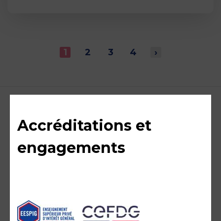
1
2
3
4
›
Accréditations et
engagements