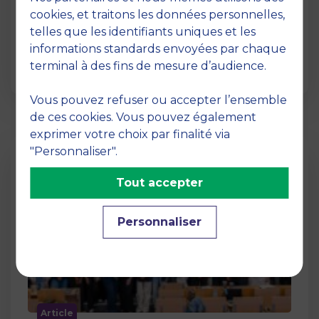
12 juin 2026
cookies, et traitons les données personnelles,
La semaine dernière, le campus de MBS
telles que les identifiants uniques et les
School of Business a ouvert ses portes aux
informations standards envoyées par chaque
jurys des Trophées …
terminal à des fins de mesure d’audience.
Vous pouvez refuser ou accepter l’ensemble
de ces cookies. Vous pouvez également
exprimer votre choix par finalité via
"Personnaliser".
Tout accepter
Personnaliser
Article