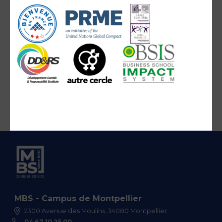
MBS - Campus de Montpellier
2300 Avenue des Moulins, 34080 Montpellier
04 67 10 25 00