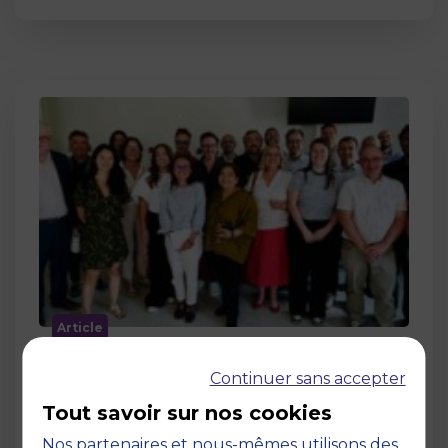
Article
MBS accueille les jurys des Trophées
Continuer sans accepter
de l’Économie Numérique 2026 : un
engagement au service de
Tout savoir sur nos cookies
l’innovation en occitanie
Nos partenaires et nous-mêmes utilisons des