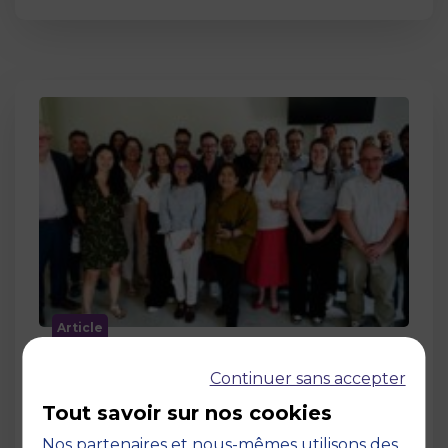
Article
MBS accueille les jurys des Trophées
Continuer sans accepter
de l’Économie Numérique 2026 : un
engagement au service de
Tout savoir sur nos cookies
l’innovation en occitanie
Nos partenaires et nous-mêmes utilisons des