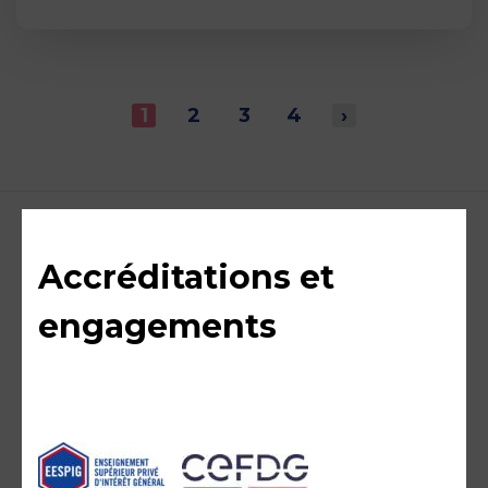
1
2
3
4
›
Accréditations et
engagements