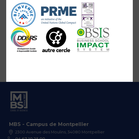
MBS - Campus de Montpellier
2300 Avenue des Moulins, 34080 Montpellier
04 67 10 25 00