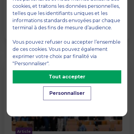
12 juin 2026
cookies, et traitons les données personnelles,
La semaine dernière, le campus de MBS
telles que les identifiants uniques et les
School of Business a ouvert ses portes aux
informations standards envoyées par chaque
jurys des Trophées …
terminal à des fins de mesure d’audience.
Vous pouvez refuser ou accepter l’ensemble
de ces cookies. Vous pouvez également
exprimer votre choix par finalité via
"Personnaliser".
Tout accepter
Personnaliser
Article