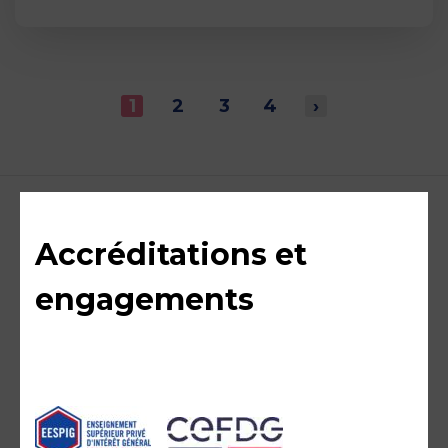
1
2
3
4
›
Accréditations et
engagements