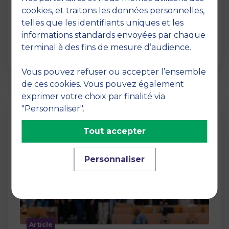
12 juin 2026
cookies, et traitons les données personnelles,
La semaine dernière, le campus de MBS
telles que les identifiants uniques et les
School of Business a ouvert ses portes aux
informations standards envoyées par chaque
jurys des Trophées …
terminal à des fins de mesure d’audience.
Vous pouvez refuser ou accepter l’ensemble
de ces cookies. Vous pouvez également
exprimer votre choix par finalité via
"Personnaliser".
Tout accepter
Personnaliser
Article