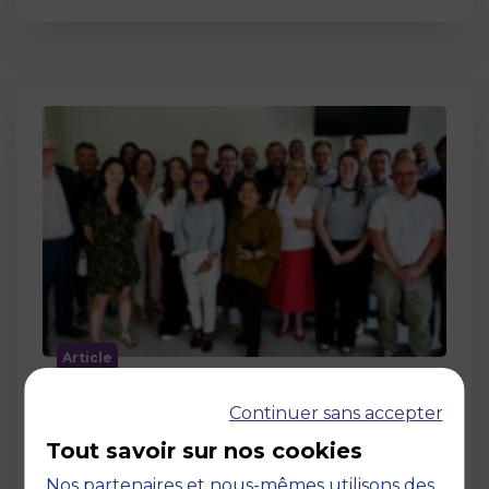
Article
MBS accueille les jurys des Trophées
Continuer sans accepter
de l’Économie Numérique 2026 : un
engagement au service de
Tout savoir sur nos cookies
l’innovation en occitanie
Nos partenaires et nous-mêmes utilisons des