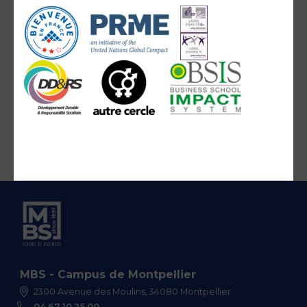
MBS - Campus de Montpellier
2300 Avenue des Moulins, 34080 Montpellier
04 67 10 25 00