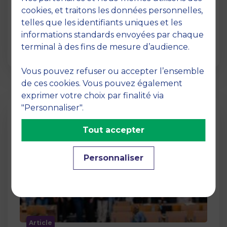
12 juin 2026
cookies, et traitons les données personnelles,
La semaine dernière, le campus de MBS
telles que les identifiants uniques et les
School of Business a ouvert ses portes aux
informations standards envoyées par chaque
jurys des Trophées …
terminal à des fins de mesure d’audience.
Vous pouvez refuser ou accepter l’ensemble
de ces cookies. Vous pouvez également
exprimer votre choix par finalité via
"Personnaliser".
Tout accepter
Personnaliser
Article