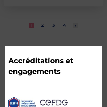
1
2
3
4
›
Accréditations et
engagements