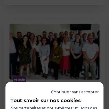
Article
MBS accueille les jurys des Trophées
Continuer sans accepter
de l’Économie Numérique 2026 : un
engagement au service de
Tout savoir sur nos cookies
l’innovation en occitanie
Nos partenaires et nous-mêmes utilisons des