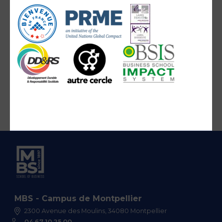
MBS - Campus de Montpellier
2300 Avenue des Moulins, 34080 Montpellier
04 67 10 25 00