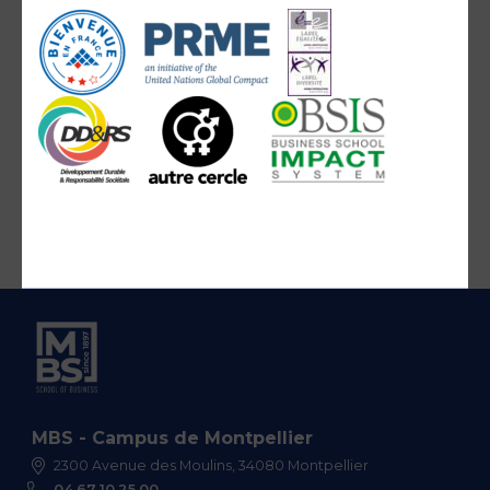
MBS - Campus de Montpellier
2300 Avenue des Moulins, 34080 Montpellier
04 67 10 25 00