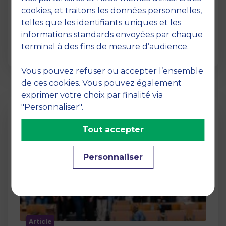
12 juin 2026
cookies, et traitons les données personnelles,
La semaine dernière, le campus de MBS
telles que les identifiants uniques et les
School of Business a ouvert ses portes aux
informations standards envoyées par chaque
jurys des Trophées …
terminal à des fins de mesure d’audience.
Vous pouvez refuser ou accepter l’ensemble
de ces cookies. Vous pouvez également
exprimer votre choix par finalité via
"Personnaliser".
Tout accepter
Personnaliser
Article