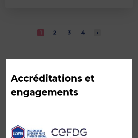
1
2
3
4
›
Accréditations et
engagements