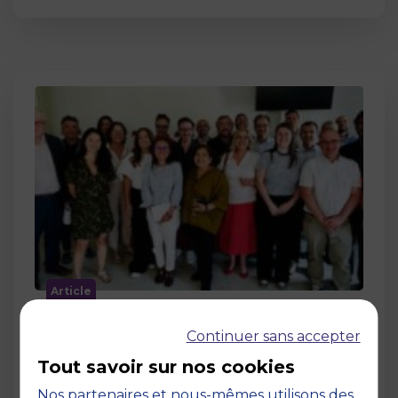
Article
MBS accueille les jurys des Trophées
Continuer sans accepter
de l’Économie Numérique 2026 : un
engagement au service de
Tout savoir sur nos cookies
l’innovation en occitanie
Nos partenaires et nous-mêmes utilisons des