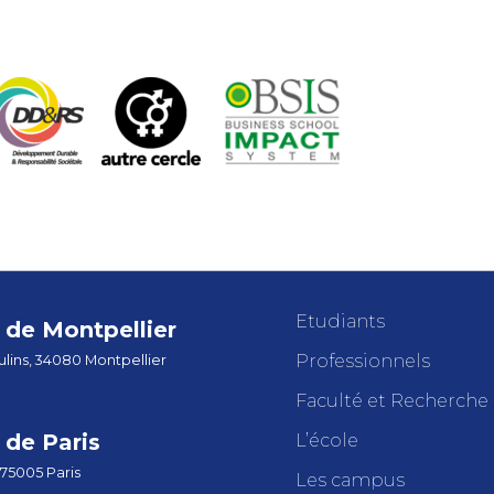
Etudiants
de Montpellier
Professionnels
lins, 34080 Montpellier
Faculté et Recherche
de Paris
L’école
 75005 Paris
Les campus