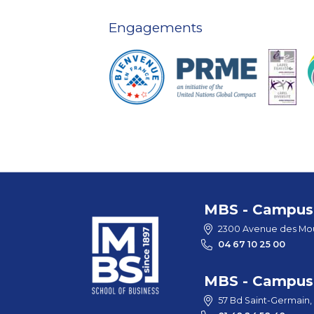
Engagements
MBS - Campus 
2300 Avenue des Mou
04 67 10 25 00
MBS - Campus 
57 Bd Saint-Germain,