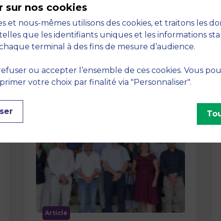
r sur nos cookies
La semaine dernière, le campus de
s et nous-mêmes utilisons des cookies, et traitons les d
MBS School of Business a ouvert ses
telles que les identifiants uniques et les informations st
portes aux jurys des Trophées …
chaque terminal à des fins de mesure d’audience.
efuser ou accepter l’ensemble de ces cookies. Vous po
imer votre choix par finalité via "Personnaliser".
ser
Tou
Article