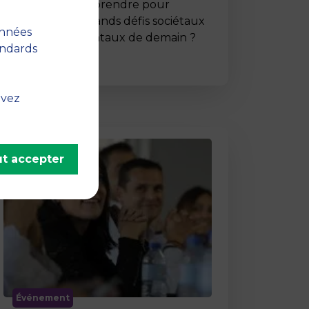
Comment entreprendre pour
répondre aux grands défis sociétaux
onnées
et environnementaux de demain ?
andards
C’est …
uvez
t accepter
Événement