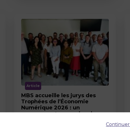
Article
MBS accueille les jurys des
Trophées de l’Économie
Numérique 2026 : un
engagement au service de
l’innovation en occitanie
Continuer
12 juin 2026