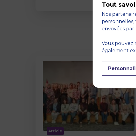
Tout savoi
Nos partenaire
personnelles, 
envoyées par 
Vous pouvez r
également expr
Personnali
Article