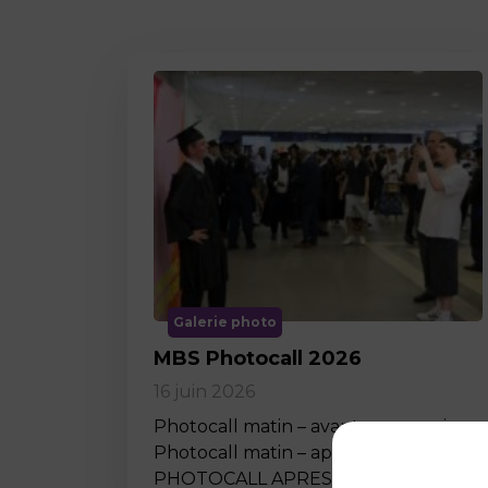
Galerie photo
MBS Photocall 2026
16 juin 2026
Photocall matin – avant ceremonie
Photocall matin – apres ceremonie
PHOTOCALL APRES MIDI…