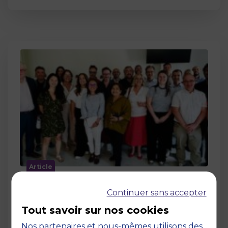
Article
MBS accueille les jurys des Trophées
Continuer sans accepter
de l’Économie Numérique 2026 : un
engagement au service de
Tout savoir sur nos cookies
l’innovation en occitanie
Nos partenaires et nous-mêmes utilisons des