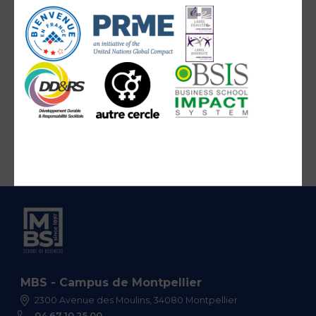
MBS - Campus de Montpellier
2300 Avenue des Moulins, 34080 Montpellier
04 67 10 25 00