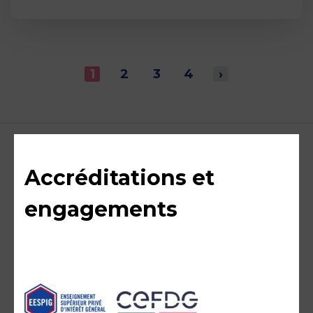
1
2
3
4
›
Accréditations et
engagements