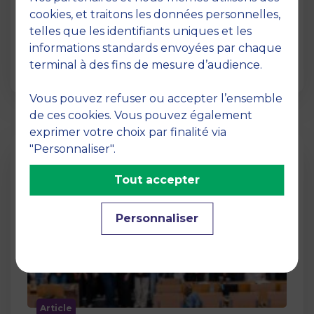
12 juin 2026
cookies, et traitons les données personnelles,
La semaine dernière, le campus de MBS
telles que les identifiants uniques et les
School of Business a ouvert ses portes aux
informations standards envoyées par chaque
jurys des Trophées …
terminal à des fins de mesure d’audience.
Vous pouvez refuser ou accepter l’ensemble
de ces cookies. Vous pouvez également
exprimer votre choix par finalité via
"Personnaliser".
Tout accepter
Personnaliser
Article