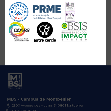
MBS - Campus de Montpellier
2300 Avenue des Moulins, 34080 Montpellier
04 67 10 25 00