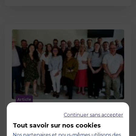
Article
MBS accueille les jurys des Trophées
Continuer sans accepter
de l’Économie Numérique 2026 : un
engagement au service de
Tout savoir sur nos cookies
l’innovation en occitanie
Nos partenaires et nous-mêmes utilisons des