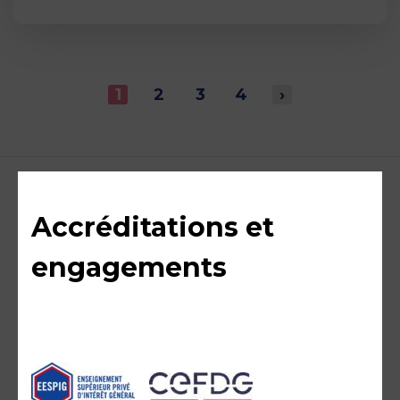
1
2
3
4
›
Accréditations et
engagements