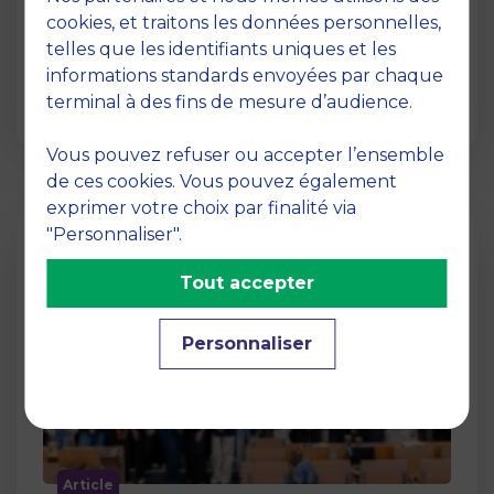
12 juin 2026
cookies, et traitons les données personnelles,
La semaine dernière, le campus de MBS
telles que les identifiants uniques et les
School of Business a ouvert ses portes aux
informations standards envoyées par chaque
jurys des Trophées …
terminal à des fins de mesure d’audience.
Vous pouvez refuser ou accepter l’ensemble
de ces cookies. Vous pouvez également
exprimer votre choix par finalité via
"Personnaliser".
Tout accepter
Personnaliser
Article