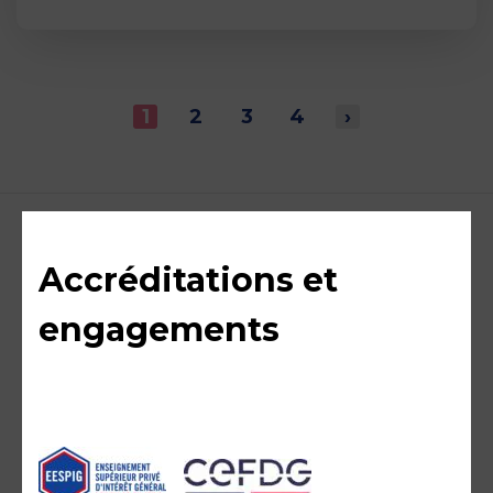
1
2
3
4
›
Accréditations et
engagements