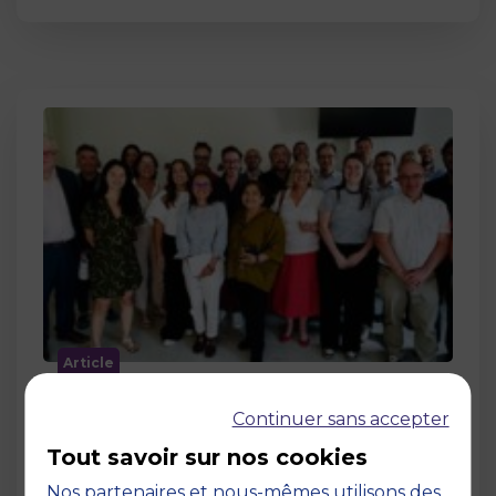
Article
MBS accueille les jurys des Trophées
Continuer sans accepter
de l’Économie Numérique 2026 : un
engagement au service de
Tout savoir sur nos cookies
l’innovation en occitanie
Nos partenaires et nous-mêmes utilisons des