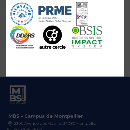
MBS - Campus de Montpellier
2300 Avenue des Moulins, 34080 Montpellier
04 67 10 25 00