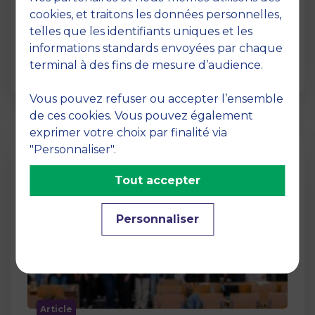
12 juin 2026
cookies, et traitons les données personnelles,
La semaine dernière, le campus de MBS
telles que les identifiants uniques et les
School of Business a ouvert ses portes aux
informations standards envoyées par chaque
jurys des Trophées …
terminal à des fins de mesure d’audience.
Vous pouvez refuser ou accepter l’ensemble
de ces cookies. Vous pouvez également
exprimer votre choix par finalité via
"Personnaliser".
Tout accepter
Personnaliser
Article