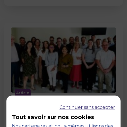
Article
MBS accueille les jurys des Trophées
Continuer sans accepter
de l’Économie Numérique 2026 : un
engagement au service de
Tout savoir sur nos cookies
l’innovation en occitanie
Nos partenaires et nous-mêmes utilisons des