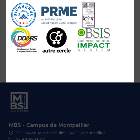
MBS - Campus de Montpellier
2300 Avenue des Moulins, 34080 Montpellier
04 67 10 25 00