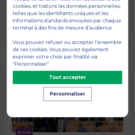
12 juin 2026
cookies, et traitons les données personnelles,
La semaine dernière, le campus de MBS
telles que les identifiants uniques et les
School of Business a ouvert ses portes aux
informations standards envoyées par chaque
jurys des Trophées …
terminal à des fins de mesure d’audience.
Vous pouvez refuser ou accepter l’ensemble
de ces cookies. Vous pouvez également
exprimer votre choix par finalité via
"Personnaliser".
Tout accepter
Personnaliser
Article