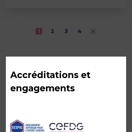
1
2
3
4
›
Accréditations et
engagements