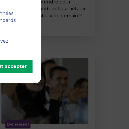
Comment entreprendre pour
répondre aux grands défis sociétaux
onnées
et environnementaux de demain ?
andards
C’est …
uvez
t accepter
Événement