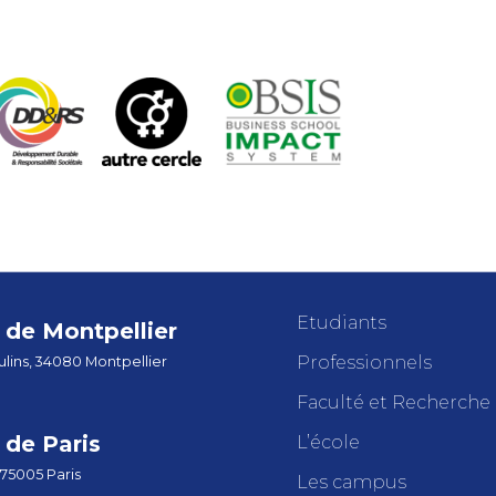
Etudiants
de Montpellier
Professionnels
lins, 34080 Montpellier
Faculté et Recherche
de Paris
L’école
 75005 Paris
Les campus