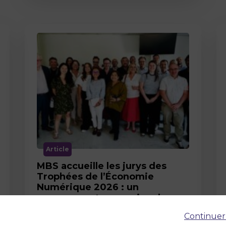
Article
MBS accueille les jurys des
Trophées de l’Économie
Numérique 2026 : un
engagement au service de
l’innovation en occitanie
Continuer
12 juin 2026