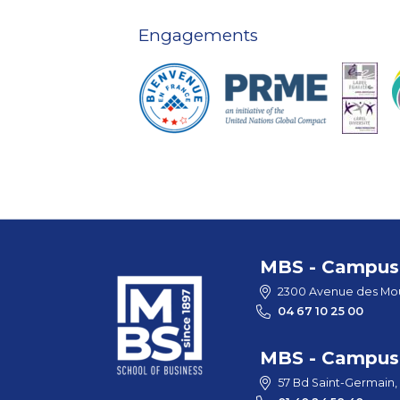
Engagements
MBS - Campus 
2300 Avenue des Mou
04 67 10 25 00
MBS - Campus 
57 Bd Saint-Germain,