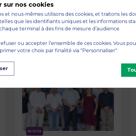
r sur nos cookies
La semaine dernière, le campus de
s et nous-mêmes utilisons des cookies, et traitons les d
MBS School of Business a ouvert ses
telles que les identifiants uniques et les informations st
portes aux jurys des Trophées …
chaque terminal à des fins de mesure d’audience.
efuser ou accepter l’ensemble de ces cookies. Vous po
imer votre choix par finalité via "Personnaliser".
ser
Tou
Article