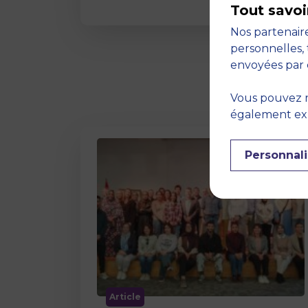
Tout savoi
Nos partenaire
personnelles, 
envoyées par 
Vous pouvez r
également expr
Personnali
Article