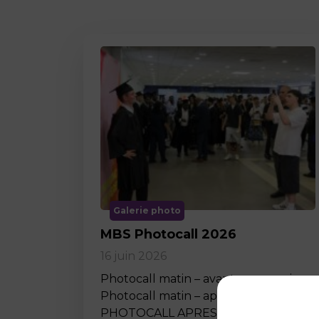
Galerie photo
MBS Photocall 2026
16 juin 2026
Photocall matin – avant ceremonie
Photocall matin – apres ceremonie
PHOTOCALL APRES MIDI…