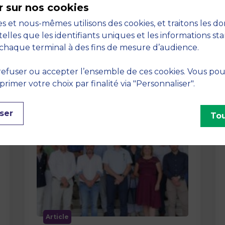
r sur nos cookies
La semaine dernière, le campus de
s et nous-mêmes utilisons des cookies, et traitons les d
MBS School of Business a ouvert ses
telles que les identifiants uniques et les informations st
portes aux jurys des Trophées …
chaque terminal à des fins de mesure d’audience.
efuser ou accepter l’ensemble de ces cookies. Vous po
imer votre choix par finalité via "Personnaliser".
ser
Tou
Article