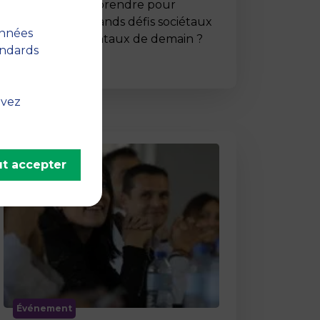
Comment entreprendre pour
répondre aux grands défis sociétaux
onnées
et environnementaux de demain ?
andards
C’est …
uvez
t accepter
Événement