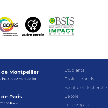
Etudiants
de Montpellier
Professionnels
lins, 34080 Montpellier
Faculté et Recherche
de Paris
L’école
 75005 Paris
Les campus