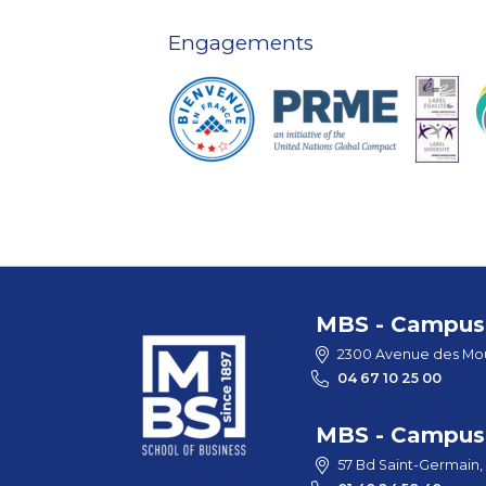
Engagements
MBS - Campus 
2300 Avenue des Mou
04 67 10 25 00
MBS - Campus 
57 Bd Saint-Germain,