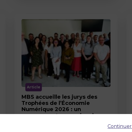
Article
MBS accueille les jurys des
Trophées de l’Économie
Numérique 2026 : un
engagement au service de
l’innovation en occitanie
Continuer
12 juin 2026