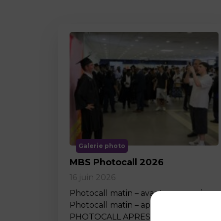
Galerie photo
MBS Photocall 2026
16 juin 2026
Photocall matin – avant ceremonie
Photocall matin – apres ceremonie
PHOTOCALL APRES MIDI…