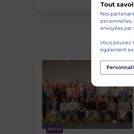
Tout savoi
Nos partenaire
personnelles, 
envoyées par 
Vous pouvez r
également expr
Personnali
Article