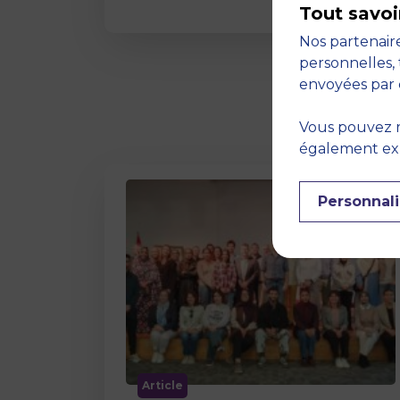
Tout savoi
Nos partenaire
personnelles, 
envoyées par 
Vous pouvez r
également expr
Personnali
Article