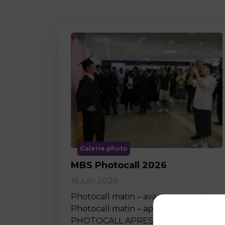
Galerie photo
MBS Photocall 2026
16 juin 2026
Photocall matin – avant ceremonie
Photocall matin – apres ceremonie
PHOTOCALL APRES MIDI…