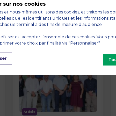
r sur nos cookies
La semaine dernière, le campus de
s et nous-mêmes utilisons des cookies, et traitons les d
MBS School of Business a ouvert ses
telles que les identifiants uniques et les informations st
portes aux jurys des Trophées …
chaque terminal à des fins de mesure d’audience.
efuser ou accepter l’ensemble de ces cookies. Vous po
imer votre choix par finalité via "Personnaliser".
ser
Tou
Article