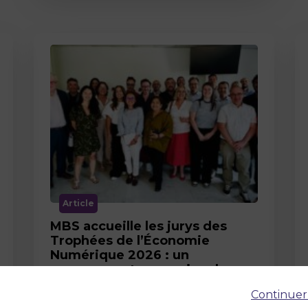
Article
MBS accueille les jurys des
Trophées de l’Économie
Numérique 2026 : un
engagement au service de
l’innovation en occitanie
Continuer
12 juin 2026