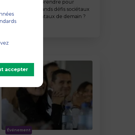
Comment entreprendre pour
répondre aux grands défis sociétaux
onnées
et environnementaux de demain ?
andards
C’est …
uvez
t accepter
Événement