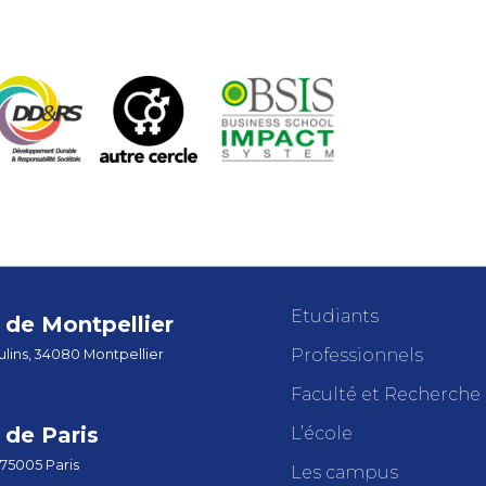
Etudiants
de Montpellier
Professionnels
lins, 34080 Montpellier
Faculté et Recherche
de Paris
L’école
 75005 Paris
Les campus