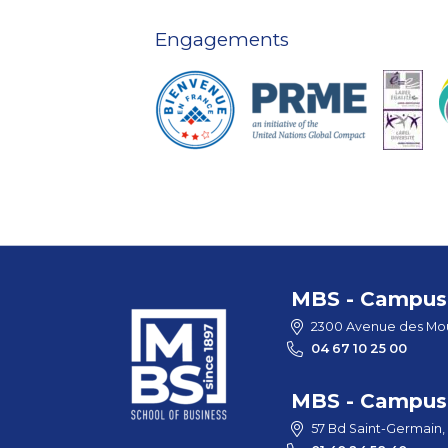
Engagements
MBS - Campus 
2300 Avenue des Mou
04 67 10 25 00
MBS - Campus 
57 Bd Saint-Germain,