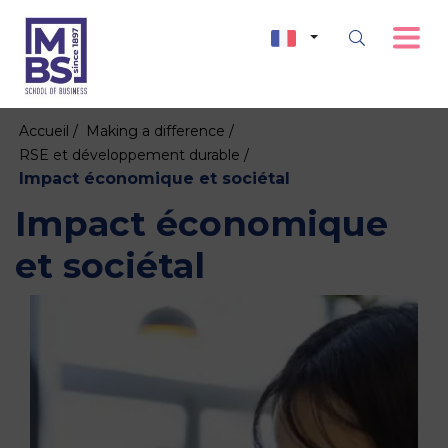
Accueil /
Making a difference /
RSE et développement durable /
Impact économique et sociétal
Impact économique
et sociétal