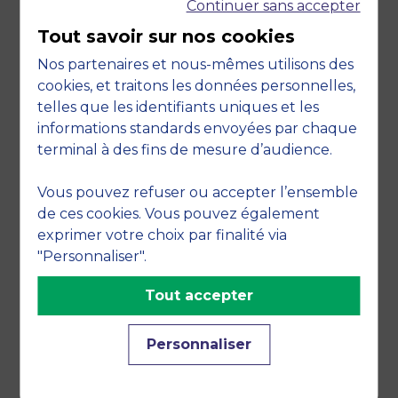
Continuer sans accepter
nombreux acteurs régionaux qui partagent ses
valeurs d’ouverture, de diversité et d’égalité des
Tout savoir sur nos cookies
chances.
Nos partenaires et nous-mêmes utilisons des
cookies, et traitons les données personnelles,
« MBS est certainement l’un des établissements
telles que les identifiants uniques et les
français d’enseignement supérieur de gestion qui
informations standards envoyées par chaque
a le plus œuvré pour favoriser la diversité et
terminal à des fins de mesure d’audience.
l’accompagnement, tant des élèves que du
personnel »
souligne l’auditeur et co-Directeur
Vous pouvez refuser ou accepter l’ensemble
du BSIS.
« On peut constater une extraordinaire
de ces cookies. Vous pouvez également
diversité des actions engagées par tous les
exprimer votre choix par finalité via
acteurs au sein de l’école au profit de
"Personnaliser".
l’environnement, de personnes en difficultés, des
étudiants et des entreprises. MBS fonde toute son
Tout accepter
action sur les valeurs qu’elle porte et qu’elle
défend ».
Personnaliser
Conformément à la mission que MBS s’est
donnée, ce rapport reflète l’empreinte