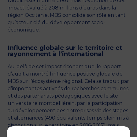
l’audit BSIS montre désormais l’évolution de cet
impact, évalué à 208 millions d’euros dans la
région Occitanie, MBS consolide son rôle en tant
qu’acteur clé du développement socio-
économique.
Influence globale sur le territoire et
rayonnement à l’international
Au-delà de cet impact économique, le rapport
d’audit a montré l’influence positive globale de
MBS sur l’écosystème régional. Cela se traduit par
d’importantes activités de recherches communes
et des partenariats pédagogiques avec le site
universitaire montpelliérain, par la participation
au développement des entreprises via des stages
et alternances (490 équivalents temps plein mis à
disposition sur le territoire en 2016-2017), mais
aussi par un fort engagement auprès de très