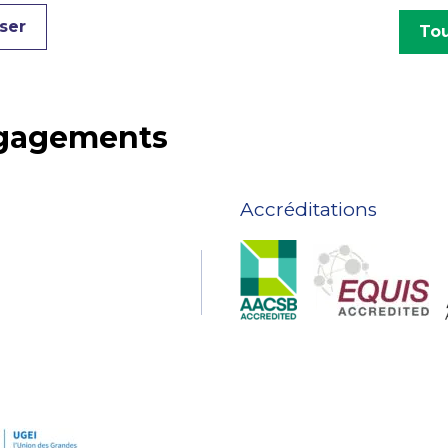
ser
Tou
ngagements
Accréditations