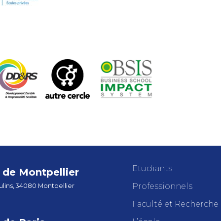
Etudiants
de Montpellier
Professionnels
lins, 34080 Montpellier
Faculté et Recherche