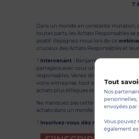
? 
Dans un monde en constante mutation, où
toutes parts, les Achats Responsables s
positif. Rejoignez-nous lors de ce
webina
cruciaux des Achats Responsables et leu
?
Intervenant :
Benjamin CHEVALIER, exp
partagera avec vous une approche pragm
responsables. Venez découvrir comment c
Tout savoi
votre entreprise, tout en répondant à vos
achats plus éthiques et durables.
Nos partenaire
personnelles, 
Ne manquez pas cette opportunité de vous
envoyées par 
achats dans un monde en constante évol
Vous pouvez r
?
Inscrivez-vous dès maintenant pour 
également expr