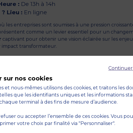
Heure :
De 13h à 14h
? Lieu :
En ligne
 les entreprises sont soumises à une pression croissant
e présentent comme un levier essentiel pour un change
r
captivant pour obtenir une vision éclairée sur les enje
r impact transformateur.
ert renommé dans le domaine des achats durables,
atique pour la mise en œuvre de politiques d’achat
Continuer
es pratiques peuvent générer un impact positif au sein
r sur nos cookies
 questions pour vous guider dans cette transition vers d
s et nous-mêmes utilisons des cookies, et traitons les d
telles que les identifiants uniques et les informations st
 informer, de vous inspirer et d’échanger sur l’avenir 
chaque terminal à des fins de mesure d’audience.
ution.
efuser ou accepter l’ensemble de ces cookies. Vous po
réserver votre place !
imer votre choix par finalité via "Personnaliser".