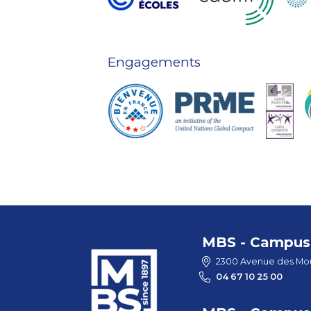
Engagements
MBS - Campus 
2300 Avenue des Mou
04 67 10 25 00