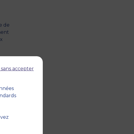
e de
ment
ux
 sans accepter
 de
es
onnées
andards
des
uvez