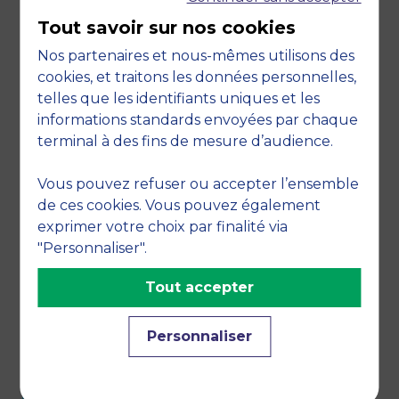
Tout savoir sur nos cookies
Quel cours vous intéresse ?
(Nécessaire)
Nos partenaires et nous-mêmes utilisons des
⛔ Cours complets ⛔
cookies, et traitons les données personnelles,
telles que les identifiants uniques et les
informations standards envoyées par chaque
RGPD
Je souhaite recevoir les informations utiles
terminal à des fins de mesure d’audience.
sur les programmes, concours et actualités
de MBS. Je pourrai me désinscrire à tout
Vous pouvez refuser ou accepter l’ensemble
moment via un lien de désinscription inséré
de ces cookies. Vous pouvez également
en bas de chaque email. Si nos programmes
exprimer votre choix par finalité via
vous intéressent, nous vous conseillons de
"Personnaliser".
cocher cette case. Vous recevrez ainsi des
informations par exemple sur les dates de
Tout accepter
concours, journées portes ouvertes et salons.
Personnaliser