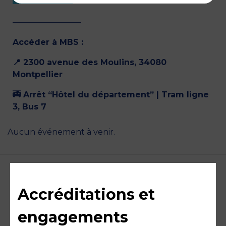
————————–
Accéder à MBS :
📍 2300 avenue des Moulins, 34080
Montpellier
🚎 Arrêt “Hôtel du département” | Tram ligne
3, Bus 7
Aucun événement à venir.
Accréditations et
engagements