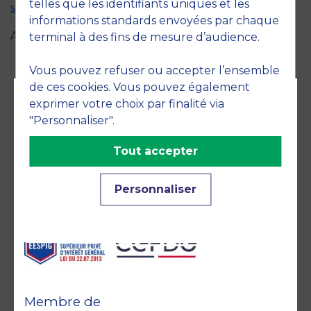
telles que les identifiants uniques et les
sein du Programme Act For Change ici.
informations standards envoyées par chaque
Aucun événement à venir.
terminal à des fins de mesure d’audience.
Vous pouvez refuser ou accepter l’ensemble
de ces cookies. Vous pouvez également
exprimer votre choix par finalité via
Accréditations et
"Personnaliser".
engagements
Tout accepter
Personnaliser
Membre de