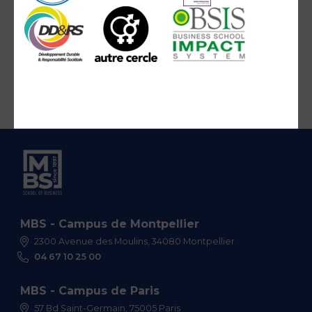
MBS - Campus de Montpellier
2300 Avenue des Moulins, 34080 Montpellier
04 67 10 25 00
MBS - Campus de Paris
57 Bd Saint-Germain, 75005 Paris