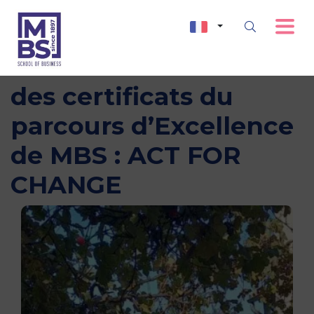
Cérémonie de remise
des certificats du
parcours d’Excellence
de MBS : ACT FOR
CHANGE