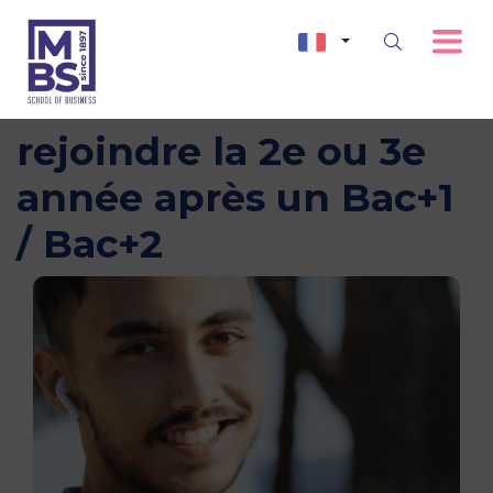
Webinar Bachelor :
rejoindre la 2e ou 3e
année après un Bac+1
/ Bac+2