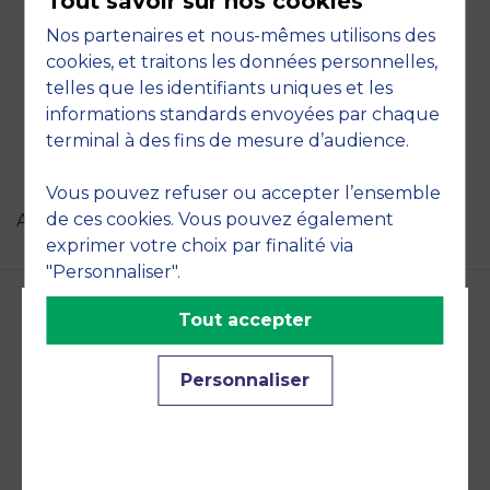
Tout savoir sur nos cookies
En tramway
: La ligne 3 du tramway s’arrête
Nos partenaires et nous-mêmes utilisons des
devant l’entrée du campus. L’arrêt est “Hôtel
cookies, et traitons les données personnelles,
du Département”.
telles que les identifiants uniques et les
En bus
: La ligne de bus n° 7 passe avec une
informations standards envoyées par chaque
fréquence d’un bus toutes les 15 minutes.
terminal à des fins de mesure d’audience.
Coordonnées GPS
: 43.621301, 3.834054 ou
+43° 37′ 15.106″, +3° 50′ 2.144″
Vous pouvez refuser ou accepter l’ensemble
de ces cookies. Vous pouvez également
Aucun événement à venir.
exprimer votre choix par finalité via
"Personnaliser".
Tout accepter
Accréditations et
Personnaliser
engagements