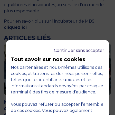
équilibrées et inspirantes, au service d’un monde
plus responsable.
Pour en savoir plus sur l’incubateur de MBS,
cliquez ici
.
ARTICLES LIÉS
Continuer sans accepter
Tout savoir sur nos cookies
Nos partenaires et nous-mêmes utilisons des
cookies, et traitons les données personnelles,
telles que les identifiants uniques et les
informations standards envoyées par chaque
terminal à des fins de mesure d’audience.
12 juin 2026
MBS accueille les jurys des Trophées
Vous pouvez refuser ou accepter l’ensemble
de l’Économie Numérique 2026 : un
de ces cookies. Vous pouvez également
engagement au service de l’innovation