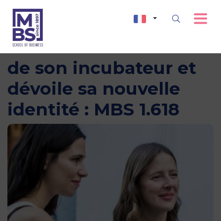
MBS célèbre les 10 ans
de son incubateur et
dévoile sa nouvelle
identité : MBS 1.618