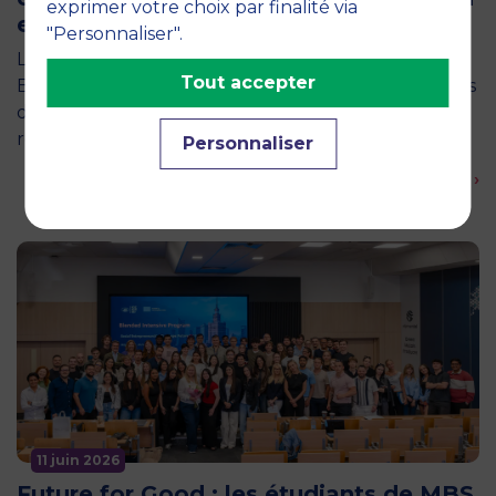
exprimer votre choix par finalité via
en occitanie
"Personnaliser".
La semaine dernière, le campus de MBS School of
Tout accepter
Business a ouvert ses portes aux jurys des Trophées
de l'Économie Numérique 2026, une compétition
régionale…
Personnaliser
En savoir plus ›
11 juin 2026
Future for Good : les étudiants de MBS