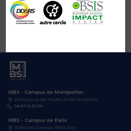
MBS - Campus de Montpellier
2300 Avenue des Moulins, 34080 Montpellier
04 67 10 25 00
MBS - Campus de Paris
57 Bd Saint-Germain, 75005 Paris