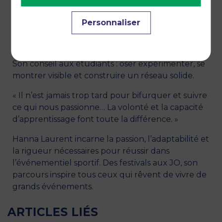
sportif, le réseau de l’école a joué un rôle clé :
« Mon premier stage, je l’ai décroché grâce au
Personnaliser
réseau alumni. Ma manager était une ancienne
de l’école, et ça a fait la différence. »
Son conseil aux étudiants : oser expérimenter, se
montrer visible et construire un réseau solide.
« Il n’est jamais trop tard pour bifurquer et suivre
ce qui nous passionne… La volonté et la capacité
d’apprentissage font toute la différence. »
Hanna Laurent incarne la passion, l’adaptabilité et
la rigueur nécessaires pour réussir dans
l’événementiel sportif. Des festivals aux JO, son
parcours inspire tous ceux qui rêvent de vivre de
grands événements.
ARTICLES LIÉS