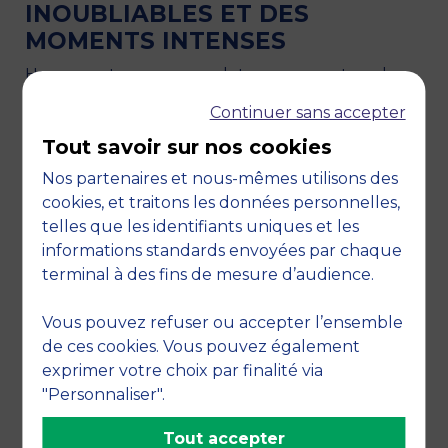
INOUBLIABLES ET DES
MOMENTS INTENSES
Hanna partage ses anecdotes marquantes : de
l’échange avec
Roger Federer
à
Roland-Garros
Continuer sans accepter
et à la
Coupe du Monde
, aux nuits passées à
Tout savoir sur nos cookies
préparer les centres d’accréditation.
Nos partenaires et nous-mêmes utilisons des
« Même en hospitalité, on se retrouve à devoir
cookies, et traitons les données personnelles,
parler avec des grandes personnalités… ce sont
telles que les identifiants uniques et les
ces moments-là qui restent. »
informations standards envoyées par chaque
terminal à des fins de mesure d’audience.
Pour elle, ces événements sont surtout une
énergie collective, où le sport réunit des pays
Vous pouvez refuser ou accepter l’ensemble
entiers et crée un sentiment unique de partage.
de ces cookies. Vous pouvez également
L’IMPACT DE MBS ET SES
exprimer votre choix par finalité via
CONSEILS AUX ÉTUDIANTS
"Personnaliser".
Si MBS n’était pas spécialisé dans l’événementiel
Tout accepter