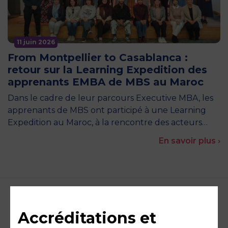
11 juin 2026
From Montpellier to Casablanca :
retour sur la Learning Expedition des
apprenants EMBA de MBS au Maroc
Dans le cadre de leur parcours Executive MBA, les
apprenants de MBS ont participé à une Learning
Expedition au Maroc, à la rencontre des acteurs…
En savoir plus ›
Accréditations et