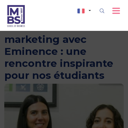
Faire carrière dans le
marketing avec
Eminence : une
rencontre inspirante
pour nos étudiants