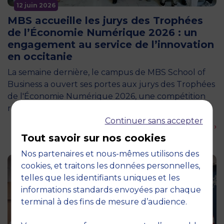
12 juin 2026
MBS accueille les jurys des Trophées
de l’Économie Numérique 2026 : un
engagement au service de l’innovation
en occitanie
La semaine dernière, le campus de MBS School of
Business a ouvert ses portes aux jurys des Trophées
de l'Économie Numérique 2026, une compétition
régionale…
Continuer sans accepter
En savoir plus ›
Tout savoir sur nos cookies
Nos partenaires et nous-mêmes utilisons des
cookies, et traitons les données personnelles,
telles que les identifiants uniques et les
informations standards envoyées par chaque
terminal à des fins de mesure d’audience.